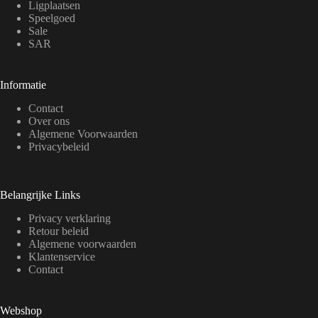
n
n
Ligplaatsen
n
a
a
Speelgoed
w
o
Sale
r
SAR
d
e
n
Informatie
o
p
Contact
d
Over ons
e
p
Algemene Voorwaarden
r
Privacybeleid
o
d
u
c
Belangrijke Links
t
p
Privacy verklaring
a
Retour beleid
g
Algemene voorwaarden
i
Klantenservice
n
Contact
a
Webshop