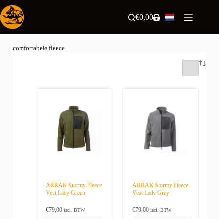
Ga
naar
€
0,00
Winkelwagen
de
inhoud
comfortabele fleece
ARRAK Stormy Fleece
ARRAK Stormy Fleece
Vest Lady Green
Vest Lady Grey
€
79,00
€
79,00
incl. BTW
incl. BTW