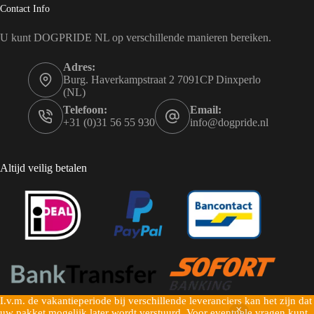
Contact Info
U kunt DOGPRIDE NL op verschillende manieren bereiken.
Adres:
Burg. Haverkampstraat 2 7091CP Dinxperlo
(NL)
Telefoon:
Email:
+31 (0)31 56 55 930
info@dogpride.nl
Altijd veilig betalen
I.v.m. de vakantieperiode bij verschillende leveranciers kan het zijn dat
Copyright © 2026 Dogpride NL - Mogelijk gemaakt door
uw pakket mogelijk later wordt verstuurd. Voor eventuele vragen kunt