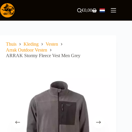
Ga
naar
€
0,00
Winkelwagen
de
inhoud
Thuis
Kleding
Vesten
Arrak Outdoor Vesten
ARRAK Stormy Fleece Vest Men Grey