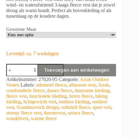
wind- en waterafstotend 3-laags fleece vest dat je zowel
droog als warm houdt. Perfect als bovenkleding of als
tussenlaag op de koudere dagen.
Gewenste Maat
Levertijd: ca. 7 werkdagen
ARRAK
Toevoegen aan winkelwagen
Stormy
Fleece
A
Artikelnummer:
27020-95
Categorie:
Arrak Outdoor
Vest
l
Vesten
Labels:
ademend fleece
,
allseason vest
,
Arrak
,
Men
t
comfortabele fleece
,
dames fleece
,
duurzame kleding
,
Grey
e
fleece vest
,
functionele kleding
,
heren fleece
,
hiking
aantal
r
kleding
,
lichtgewicht vest
,
outdoor kleding
,
outdoor
n
vest
,
Scandinavisch design
,
softshell fleece
,
sport vest
,
a
stormy fleece vest
,
thermovest
,
unisex fleece
,
t
wandelvest
,
warme fleece
i
v
e