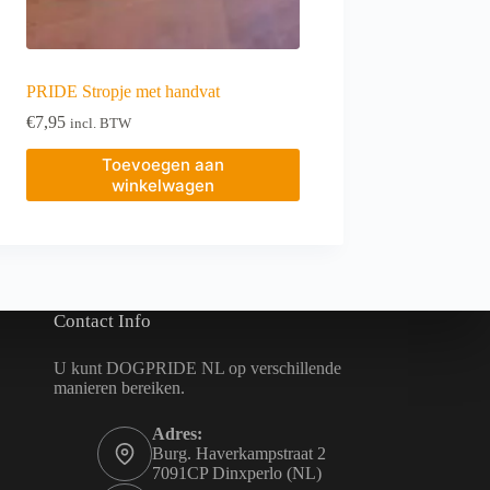
PRIDE Stropje met handvat
€
7,95
incl. BTW
Toevoegen aan
winkelwagen
Contact Info
U kunt DOGPRIDE NL op verschillende
manieren bereiken.
Adres:
Burg. Haverkampstraat 2
7091CP Dinxperlo (NL)