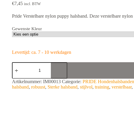
€
7,45
incl. BTW
Pride Verstelbare nylon puppy halsband. Deze verstelbare nylon 
Gewenste Kleur
Levertijd: ca. 7 - 10 werkdagen
PRIDE
Verstelbare
nylon
puppy
A
Artikelnummer:
IM00013
Categorie:
PRIDE Hondenhalsbande
halsband
l
halsband
,
robuust
,
Sterke halsband
,
stijlvol
,
training
,
verstelbaar
,
20mm
t
aantal
e
r
n
a
t
i
v