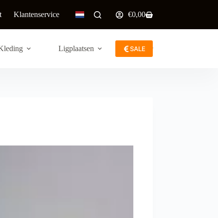
t
Klantenservice
€
0,00
Winkelwagen
Kleding
Ligplaatsen
Meer
SALE