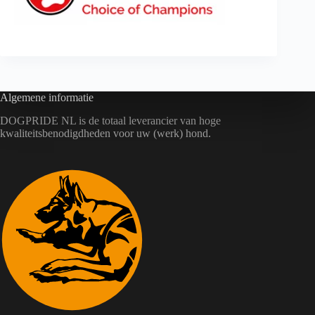
Algemene informatie
DOGPRIDE NL is de totaal leverancier van hoge
kwaliteitsbenodigdheden voor uw (werk) hond.