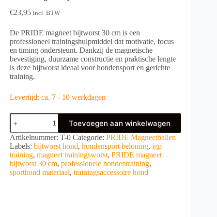
€
23,95
incl. BTW
De PRIDE magneet bijtworst 30 cm is een
professioneel trainingshulpmiddel dat motivatie, focus
en timing ondersteunt. Dankzij de magnetische
bevestiging, duurzame constructie en praktische lengte
is deze bijtworst ideaal voor hondensport en gerichte
training.
Levertijd: ca. 7 - 10 werkdagen
PRIDE
Toevoegen aan winkelwagen
magneet
bijtworst
A
Artikelnummer:
T-0
Categorie:
PRIDE Magneetballen
30
l
Labels:
bijtworst hond
,
hondensport beloning
,
igp
cm
t
training
,
magneet trainingsworst
,
PRIDE magneet
aantal
e
bijtworst 30 cm
,
professionele hondentraining
,
r
sporthond materiaal
,
trainingsaccessoire hond
n
a
t
i
v