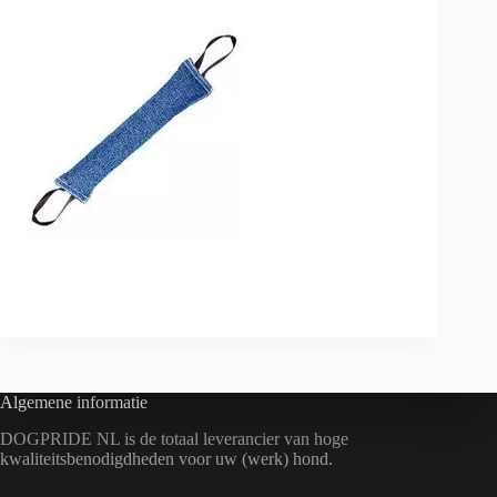
Algemene informatie
DOGPRIDE NL is de totaal leverancier van hoge
kwaliteitsbenodigdheden voor uw (werk) hond.