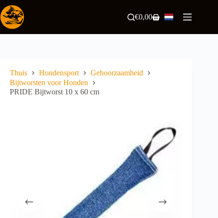
Ga
naar
€
0,00
Winkelwagen
de
inhoud
Thuis
Hondensport
Gehoorzaamheid
Bijtworsten voor Honden
PRIDE Bijtworst 10 x 60 cm