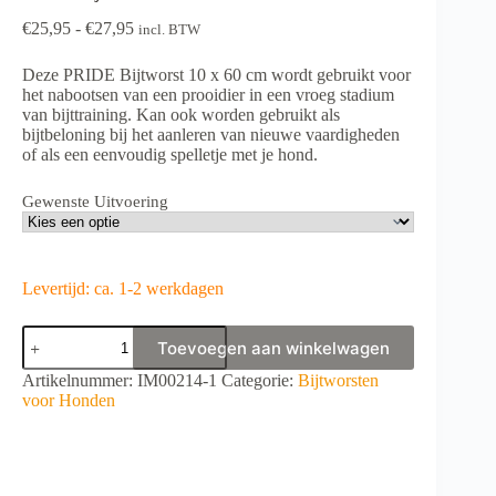
Prijsklasse:
€
25,95
-
€
27,95
incl. BTW
€25,95
tot
Deze PRIDE Bijtworst 10 x 60 cm wordt gebruikt voor
€27,95
het nabootsen van een prooidier in een vroeg stadium
van bijttraining. Kan ook worden gebruikt als
bijtbeloning bij het aanleren van nieuwe vaardigheden
of als een eenvoudig spelletje met je hond.
Gewenste Uitvoering
Levertijd: ca. 1-2 werkdagen
PRIDE
Toevoegen aan winkelwagen
Bijtworst
10
A
Artikelnummer:
IM00214-1
Categorie:
Bijtworsten
x
l
voor Honden
60
t
cm
e
aantal
r
n