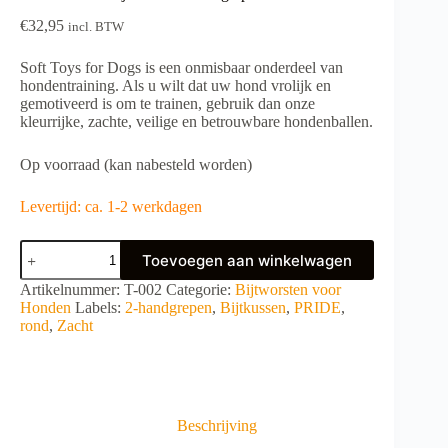
€
32,95
incl. BTW
Soft Toys for Dogs is een onmisbaar onderdeel van
hondentraining. Als u wilt dat uw hond vrolijk en
gemotiveerd is om te trainen, gebruik dan onze
kleurrijke, zachte, veilige en betrouwbare hondenballen.
Op voorraad (kan nabesteld worden)
Levertijd: ca. 1-2 werkdagen
PRIDE
Toevoegen aan winkelwagen
Rond
bijtkussen
A
Artikelnummer:
T-002
Categorie:
Bijtworsten voor
2-
l
Honden
Labels:
2-handgrepen
,
Bijtkussen
,
PRIDE
,
handgrepen
t
rond
,
Zacht
aantal
e
r
n
a
t
Beschrijving
i