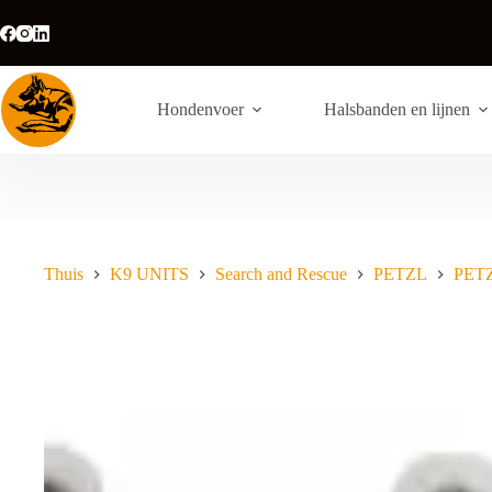
Ga
naar
de
inhoud
Hondenvoer
Halsbanden en lijnen
Thuis
K9 UNITS
Search and Rescue
PETZL
PETZ