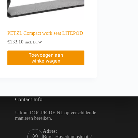
PETZL Compact work seat LITEPOD
€
133,10
incl. BTW
Toevoegen aan
winkelwagen
Contact Info
U kunt DOGPRIDE NL op verschillende
manieren bereiken.
Adres:
Burg. Haverkampstraat 2