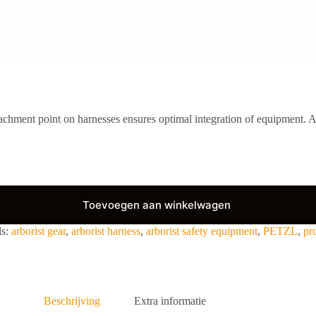
achment point on harnesses ensures optimal integration of equipment. Al
Toevoegen aan winkelwagen
ls:
arborist gear
,
arborist harness
,
arborist safety equipment
,
PETZL
,
pr
Beschrijving
Extra informatie