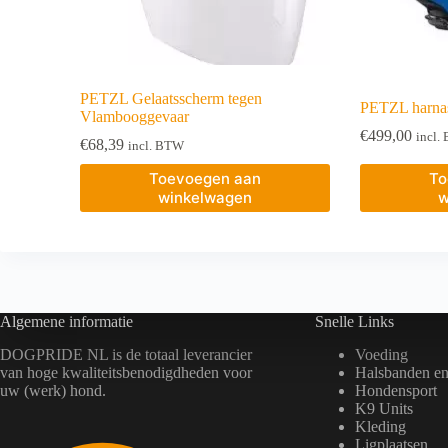
PETZL Gelaatsscherm tegen
PETZL harnas
Vlambooggevaar
€
499,00
incl.
€
68,39
incl. BTW
Toevoegen aan
To
winkelwagen
w
Algemene informatie
Snelle Links
DOGPRIDE NL is de totaal leverancier
Voeding
van hoge kwaliteitsbenodigdheden voor
Halsbanden en 
uw (werk) hond.
Hondensport
K9 Units
Kleding
Ligplaatsen