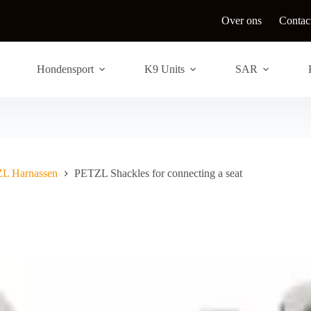
Over ons
Contac
Hondensport
K9 Units
SAR
L Harnassen
PETZL Shackles for connecting a seat