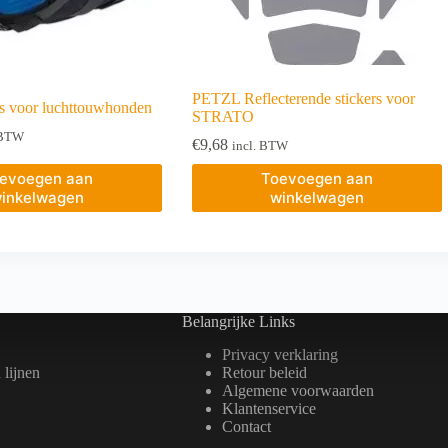
PETZL Reflecterende stickers voor
 voor luchttouwhonden
STRATO
 BTW
€
9,68
incl. BTW
evoegen aan
Toevoegen aan
inkelwagen
winkelwagen
Belangrijke Links
Privacy verklaring
lijnen
Retour beleid
Algemene voorwaarden
Klantenservice
Contact