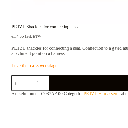
PETZL Shackles for connecting a seat
€
17,55
incl. BTW
PETZL ahackles for connecting a seat. Connection to a gated att
attachment point on a harness.
Levertijd: ca. 8 werkdagen
PETZL
Shackles
for
connecting
A
Artikelnummer:
C087AA00
Categorie:
PETZL Harnassen
Labe
a
l
seat
t
aantal
e
r
n
a