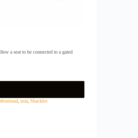
low a seat to be connected to a gated
ofessional
,
seat
,
Shackles