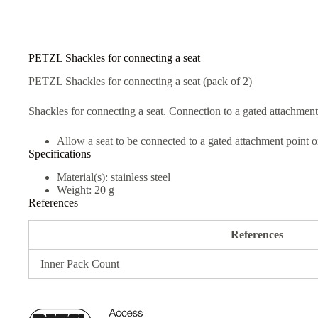
t
i
v
e
:
PETZL Shackles for connecting a seat
PETZL Shackles for connecting a seat (pack of 2)
Shackles for connecting a seat. Connection to a gated attachment
Allow a seat to be connected to a gated attachment point o
Specifications
Material(s): stainless steel
Weight: 20 g
References
References
Inner Pack Count