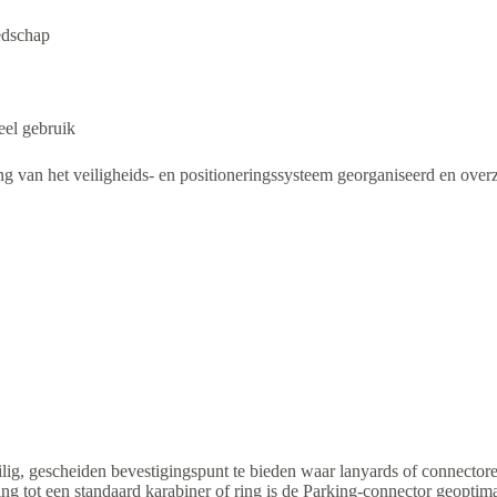
edschap
eel gebruik
 van het veiligheids- en positioneringssysteem georganiseerd en overzic
g, gescheiden bevestigingspunt te bieden waar lanyards of connector
ling tot een standaard karabiner of ring is de Parking-connector geoptim