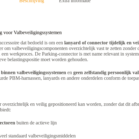
Beschrijving
Extra informatie
g voor Valbeveiligingssystemen
 accessoire dat bedoeld is om een
lanyard of connector tijdelijk en ve
ker om valbeveiligingscomponenten overzichtelijk vast te zetten zonde
n een werkproces. De Parking-connector is met name relevant in syste
tieve belastingspositie moet worden gehouden.
e binnen valbeveiligingssystemen
en
geen zelfstandig persoonlijk va
urde PBM-harnassen, lanyards en andere onderdelen conform de toepas
 overzichtelijk en veilig gepositioneerd kan worden, zonder dat dit af
biedt:
ectoren
buiten de actieve lijn
l standaard valbeveiligingsmiddelen