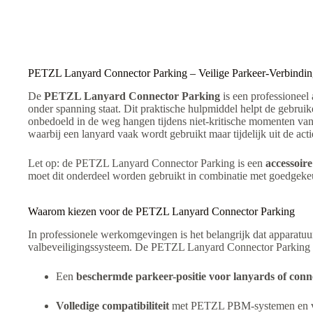
t
i
v
e
:
PETZL Lanyard Connector Parking – Veilige Parkeer-Verbindin
De
PETZL Lanyard Connector Parking
is een professioneel
onder spanning staat. Dit praktische hulpmiddel helpt de gebrui
onbedoeld in de weg hangen tijdens niet-kritische momenten va
waarbij een lanyard vaak wordt gebruikt maar tijdelijk uit de ac
Let op: de PETZL Lanyard Connector Parking is een
accessoir
moet dit onderdeel worden gebruikt in combinatie met goedgeke
Waarom kiezen voor de PETZL Lanyard Connector Parking
In professionele werkomgevingen is het belangrijk dat apparatuur
valbeveiligingssysteem. De PETZL Lanyard Connector Parking 
Een
beschermde parkeer-positie voor lanyards of conn
Volledige compatibiliteit
met PETZL PBM-systemen en vee