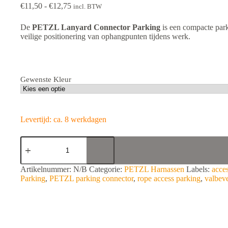
Prijsklasse:
€
11,50
-
€
12,75
incl. BTW
€11,50
tot
De
PETZL Lanyard Connector Parking
is een compacte park
€12,75
veilige positionering van ophangpunten tijdens werk.
Gewenste Kleur
Levertijd: ca. 8 werkdagen
PETZL
Lanyard
Connector
Parking
A
Artikelnummer:
N/B
Categorie:
PETZL Harnassen
Labels:
acce
aantal
l
Parking
,
PETZL parking connector
,
rope access parking
,
valbeve
t
e
r
n
a