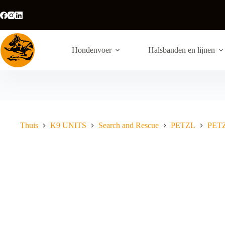
Ga
naar
de
inhoud
Hondenvoer
Halsbanden en lijnen
Thuis
K9 UNITS
Search and Rescue
PETZL
PETZ