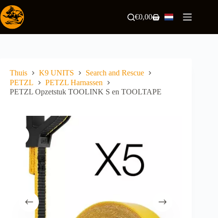
Ga
naar
€
0,00
Winkelwagen
de
inhoud
Thuis
K9 UNITS
Search and Rescue
PETZL
PETZL Harnassen
PETZL Opzetstuk TOOLINK S en TOOLTAPE