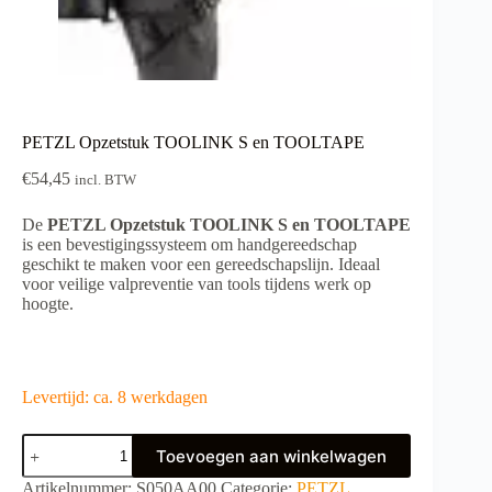
PETZL Opzetstuk TOOLINK S en TOOLTAPE
€
54,45
incl. BTW
De
PETZL Opzetstuk TOOLINK S en TOOLTAPE
is een bevestigingssysteem om handgereedschap
geschikt te maken voor een gereedschapslijn. Ideaal
voor veilige valpreventie van tools tijdens werk op
hoogte.
Levertijd: ca. 8 werkdagen
PETZL
Toevoegen aan winkelwagen
Opzetstuk
TOOLINK
A
Artikelnummer:
S050AA00
Categorie:
PETZL