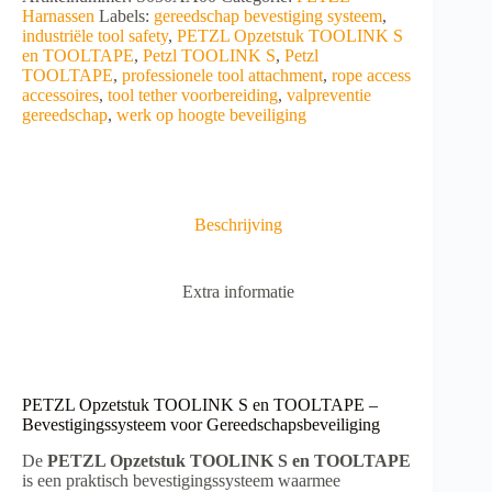
S
l
Harnassen
Labels:
gereedschap bevestiging systeem
,
en
t
industriële tool safety
,
PETZL Opzetstuk TOOLINK S
TOOLTAPE
e
en TOOLTAPE
,
Petzl TOOLINK S
,
Petzl
aantal
r
TOOLTAPE
,
professionele tool attachment
,
rope access
n
accessoires
,
tool tether voorbereiding
,
valpreventie
a
gereedschap
,
werk op hoogte beveiliging
t
i
v
e
:
Beschrijving
Extra informatie
PETZL Opzetstuk TOOLINK S en TOOLTAPE –
Bevestigingssysteem voor Gereedschapsbeveiliging
De
PETZL Opzetstuk TOOLINK S en TOOLTAPE
is een praktisch bevestigingssysteem waarmee