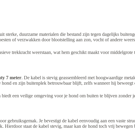
uit sterke, duurzame materialen die bestand zijn tegen dagelijks buitenge
roesten of verzwakken door blootstelling aan zon, vocht of andere weer
ensieve trekkracht weerstaan, wat hem geschikt maakt voor middelgrote 
ty 7 meter
. De kabel is stevig geassembleerd met hoogwaardige metal
e hond en zijn buitenplek betrouwbaar blijft, zelfs wanneer hij beweegt o
iedt een veilige omgeving voor je hond om buiten te blijven zonder je 
or gebruiksgemak. Je bevestigt de kabel eenvoudig aan een vaste struc
ak. Hierdoor staat de kabel stevig, maar kan de hond toch vrij bewegen