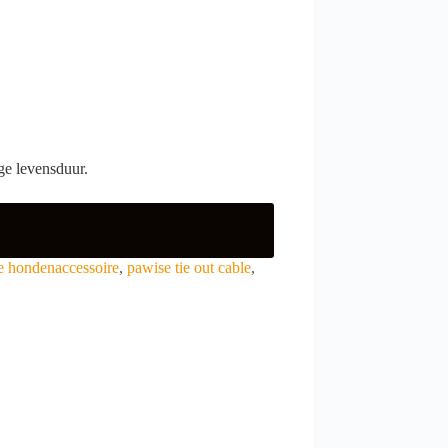
ge levensduur.
e hondenaccessoire
,
pawise tie out cable
,