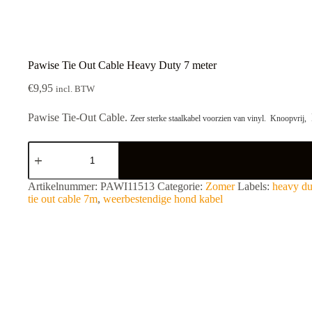
Pawise Tie Out Cable Heavy Duty 7 meter
€
9,95
incl. BTW
Pawise Tie-Out Cable.
Zeer sterke staalkabel voorzien van vinyl.
Knoopvrij,
Pawise
Tie
Out
Cable
A
Artikelnummer:
PAWI11513
Categorie:
Zomer
Labels:
heavy du
Heavy
l
tie out cable 7m
,
weerbestendige hond kabel
Duty
t
7
e
meter
r
aantal
n
a
t
i
v
e