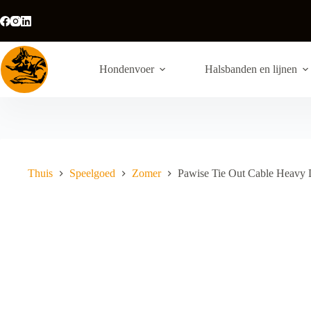
Ga
naar
de
inhoud
Hondenvoer
Halsbanden en lijnen
Thuis
Speelgoed
Zomer
Pawise Tie Out Cable Heavy 