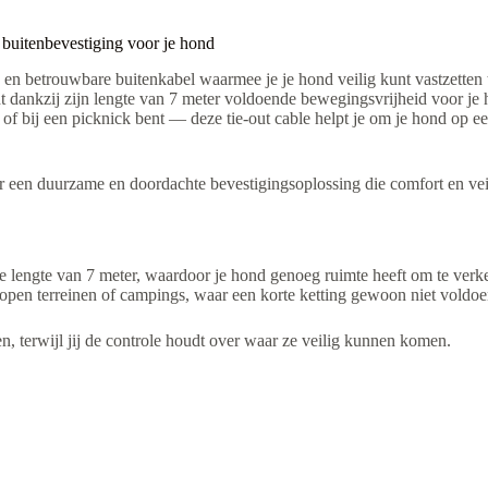
 buitenbevestiging voor je hond
 en betrouwbare buitenkabel waarmee je je hond veilig kunt vastzetten 
edt dankzij zijn lengte van 7 meter voldoende bewegingsvrijheid voor je
 of bij een picknick bent — deze tie-out cable helpt je om je hond op e
r een duurzame en doordachte bevestigingsoplossing die comfort en vei
e lengte van 7 meter, waardoor je hond genoeg ruimte heeft om te verke
en, open terreinen of campings, waar een korte ketting gewoon niet voldo
 terwijl jij de controle houdt over waar ze veilig kunnen komen.