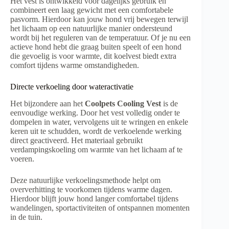
Het vest is ontwikkeld voor dagelijks gebruik en
combineert een laag gewicht met een comfortabele
pasvorm. Hierdoor kan jouw hond vrij bewegen terwijl
het lichaam op een natuurlijke manier ondersteund
wordt bij het reguleren van de temperatuur. Of je nu een
actieve hond hebt die graag buiten speelt of een hond
die gevoelig is voor warmte, dit koelvest biedt extra
comfort tijdens warme omstandigheden.
Directe verkoeling door wateractivatie
Het bijzondere aan het
Coolpets Cooling Vest
is de
eenvoudige werking. Door het vest volledig onder te
dompelen in water, vervolgens uit te wringen en enkele
keren uit te schudden, wordt de verkoelende werking
direct geactiveerd. Het materiaal gebruikt
verdampingskoeling om warmte van het lichaam af te
voeren.
Deze natuurlijke verkoelingsmethode helpt om
oververhitting te voorkomen tijdens warme dagen.
Hierdoor blijft jouw hond langer comfortabel tijdens
wandelingen, sportactiviteiten of ontspannen momenten
in de tuin.