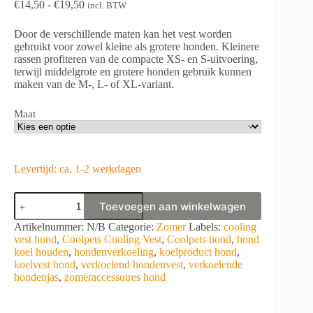
Prijsklasse:
€
14,50
-
€
19,50
incl. BTW
€14,50
tot
Door de verschillende maten kan het vest worden
€19,50
gebruikt voor zowel kleine als grotere honden. Kleinere
rassen profiteren van de compacte XS- en S-uitvoering,
terwijl middelgrote en grotere honden gebruik kunnen
maken van de M-, L- of XL-variant.
Maat
Levertijd: ca. 1-2 werkdagen
Coolpets
Toevoegen aan winkelwagen
Cooling
Vest
A
Artikelnummer:
N/B
Categorie:
Zomer
Labels:
cooling
aantal
l
vest hond
,
Coolpets Cooling Vest
,
Coolpets hond
,
hond
t
koel houden
,
hondenverkoeling
,
koelproduct hond
,
e
koelvest hond
,
verkoelend hondenvest
,
verkoelende
r
hondenjas
,
zomeraccessoires hond
n
a