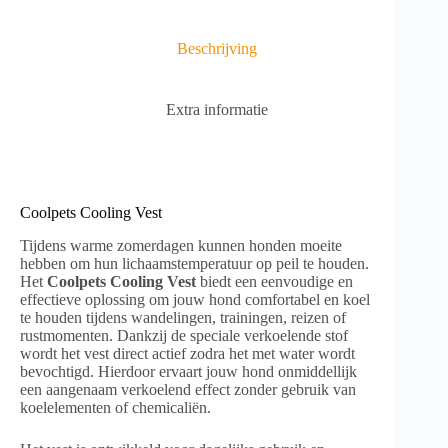
t
i
v
Beschrijving
e
:
Extra informatie
Coolpets Cooling Vest
Tijdens warme zomerdagen kunnen honden moeite
hebben om hun lichaamstemperatuur op peil te houden.
Het
Coolpets Cooling Vest
biedt een eenvoudige en
effectieve oplossing om jouw hond comfortabel en koel
te houden tijdens wandelingen, trainingen, reizen of
rustmomenten. Dankzij de speciale verkoelende stof
wordt het vest direct actief zodra het met water wordt
bevochtigd. Hierdoor ervaart jouw hond onmiddellijk
een aangenaam verkoelend effect zonder gebruik van
koelelementen of chemicaliën.