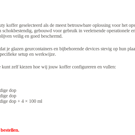
uty koffer geselecteerd als de meest betrouwbare oplossing voor het o
n schokbestendig, gebouwd voor gebruik in veeleisende operationele en 
 blijven veilig en goed beschermd.
t je glazen geurcontainers en bijbehorende devices stevig op hun plaa
pecifieke setup en werkwijze.
e kunt zelf kiezen hoe wij jouw koffer configureren en vullen:
ndige dop
ndige dop
ndige dop + 4 × 100 ml
bestellen.