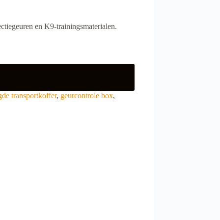
ectiegeuren en K9-trainingsmaterialen.
gde transportkoffer
,
geurcontrole box
,