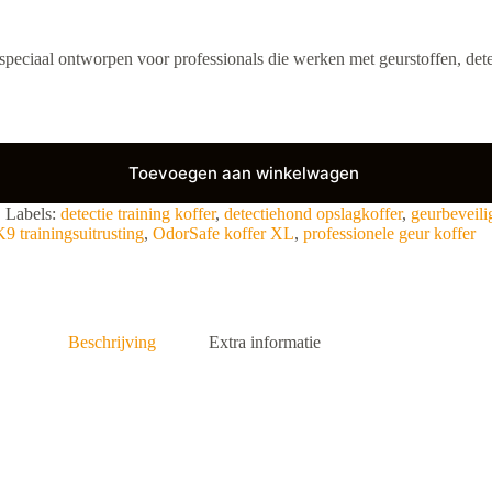
r speciaal ontworpen voor professionals die werken met geurstoffen, det
Toevoegen aan winkelwagen
!
Labels:
detectie training koffer
,
detectiehond opslagkoffer
,
geurbeveili
K9 trainingsuitrusting
,
OdorSafe koffer XL
,
professionele geur koffer
Beschrijving
Extra informatie