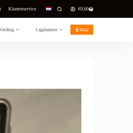
t
Klantenservice
€
0,00
Winkelwagen
Kleding
Ligplaatsen
Meer
SALE