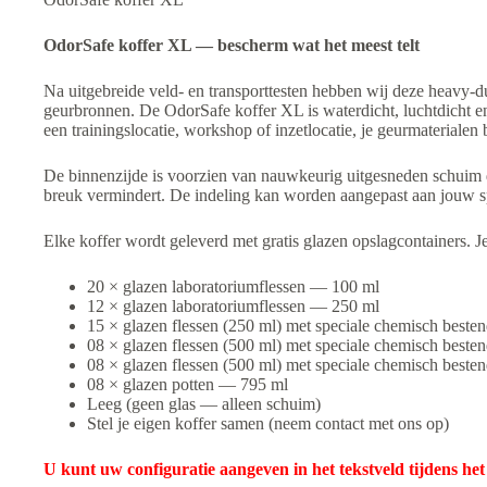
OdorSafe koffer XL — bescherm wat het meest telt
Na uitgebreide veld- en transporttesten hebben wij deze heavy-d
geurbronnen. De OdorSafe koffer XL is waterdicht, luchtdicht e
een trainingslocatie, workshop of inzetlocatie, je geurmaterialen
De binnenzijde is voorzien van nauwkeurig uitgesneden schuim da
breuk vermindert. De indeling kan worden aangepast aan jouw s
Elke koffer wordt geleverd met gratis glazen opslagcontainers. J
20 × glazen laboratoriumflessen — 100 ml
12 × glazen laboratoriumflessen — 250 ml
15 × glazen flessen (250 ml) met speciale chemisch beste
08 × glazen flessen (500 ml) met speciale chemisch beste
08 × glazen flessen (500 ml) met speciale chemisch beste
08 × glazen potten — 795 ml
Leeg (geen glas — alleen schuim)
Stel je eigen koffer samen (neem contact met ons op)
U kunt uw configuratie aangeven in het tekstveld tijdens het 