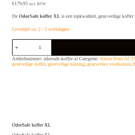
€
179,95
incl. BTW
De
OdorSafe koffer XL
is een topkwaliteit, geur-veilige koffe
Levertijd: ca. 2 - 5 werkdagen
OdorSafe
koffer
XL
aantal
A
Artikelnummer:
odorsafe-koffer-xl
Categorie:
Simon Prins ACT
l
geurveilige koffer
,
geurveilige training
,
geurverlies voorkomen
,
t
e
r
n
a
t
i
v
e
:
OdorSafe koffer XL
OdorSafe koffer XL