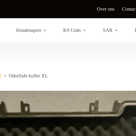
Over ons
Contac
Hondensport
K9 Units
SAR
!
OdorSafe koffer XL