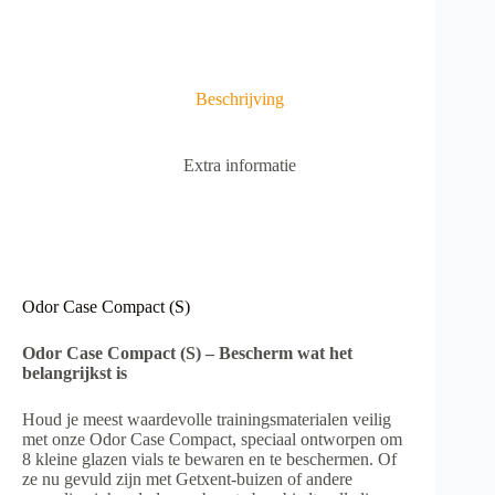
a
t
i
v
e
Beschrijving
:
Extra informatie
Odor Case Compact (S)
Odor Case Compact (S) – Bescherm wat het
belangrijkst is
Houd je meest waardevolle trainingsmaterialen veilig
met onze Odor Case Compact, speciaal ontworpen om
8 kleine glazen vials te bewaren en te beschermen. Of
ze nu gevuld zijn met Getxent-buizen of andere