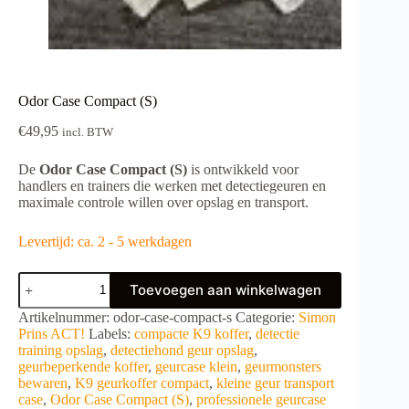
Odor Case Compact (S)
€
49,95
incl. BTW
De
Odor Case Compact (S)
is ontwikkeld voor
handlers en trainers die werken met detectiegeuren en
maximale controle willen over opslag en transport.
Levertijd: ca. 2 - 5 werkdagen
Odor
Toevoegen aan winkelwagen
Case
Compact
A
Artikelnummer:
odor-case-compact-s
Categorie:
Simon
(S)
l
Prins ACT!
Labels:
compacte K9 koffer
,
detectie
aantal
t
training opslag
,
detectiehond geur opslag
,
e
geurbeperkende koffer
,
geurcase klein
,
geurmonsters
r
bewaren
,
K9 geurkoffer compact
,
kleine geur transport
n
case
,
Odor Case Compact (S)
,
professionele geurcase