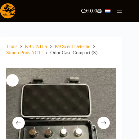
Ga
naar
€
0,00
Winkelwagen
de
inhoud
Thuis
K9 UNITS
K9 Scent Detectie
Simon Prins ACT!
Odor Case Compact (S)