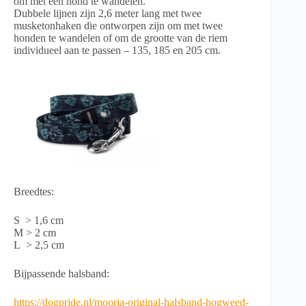
om met één hond te wandelen.
Dubbele lijnen zijn 2,6 meter lang met twee
musketonhaken die ontworpen zijn om met twee
honden te wandelen of om de grootte van de riem
individueel aan te passen – 135, 185 en 205 cm.
Breedtes:
S > 1,6 cm
M > 2 cm
L > 2,5 cm
Bijpassende halsband:
https://dogpride.nl/mooria-original-halsband-hogweed-