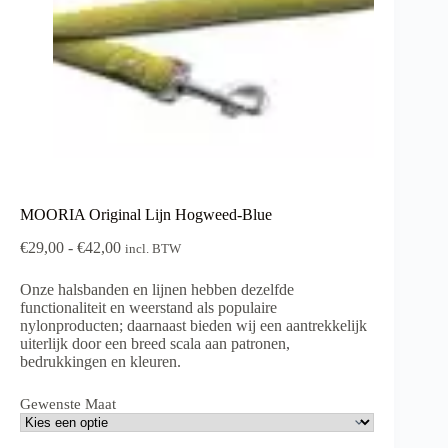
MOORIA Original Lijn Hogweed-Blue
Prijsklasse:
€
29,00
-
€
42,00
incl. BTW
€29,00
tot
Onze halsbanden en lijnen hebben dezelfde
€42,00
functionaliteit en weerstand als populaire
nylonproducten; daarnaast bieden wij een aantrekkelijk
uiterlijk door een breed scala aan patronen,
bedrukkingen en kleuren.
Gewenste Maat