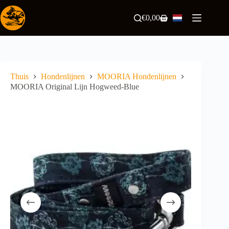
Ga
naar
€
0,00
Winkelwagen
de
inhoud
Thuis
Hondenlijnen
MOORIA Hondenlijnen
MOORIA Original Lijn Hogweed-Blue