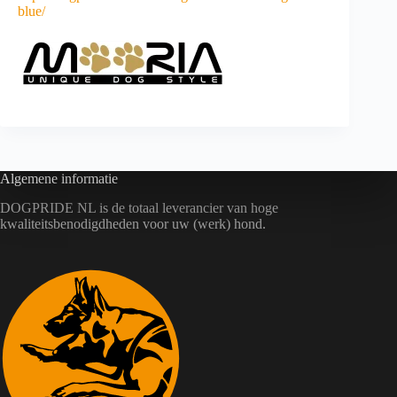
blue/
Algemene informatie
DOGPRIDE NL is de totaal leverancier van hoge
kwaliteitsbenodigdheden voor uw (werk) hond.