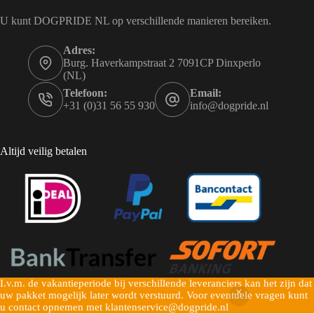
U kunt DOGPRIDE NL op verschillende manieren bereiken.
Adres:
Burg. Haverkampstraat 2 7091CP Dinxperlo
(NL)
Telefoon:
Email:
+31 (0)31 56 55 930
info@dogpride.nl
Altijd veilig betalen
I.v.m. de vakantieperiode bij verschillende leveranciers kan het zijn dat
Copyright © 2026 Dogpride NL - Mogelijk gemaakt door
uw pakket mogelijk later wordt verstuurd. Voor eventuele vragen kunt
u contact opnemen met klantenservice@dogpride.nl
Pulsief