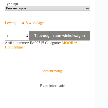
Type lijn
Levertijd: ca. 8 werkdagen
MOORIA
Toevoegen aan winkelwagen
Original
Lijn
A
Artikelnummer:
IM00515
Categorie:
MOORIA
Hogweed-
l
Hondenlijnen
Blue
t
aantal
e
r
n
a
Beschrijving
t
i
v
Extra informatie
e
: