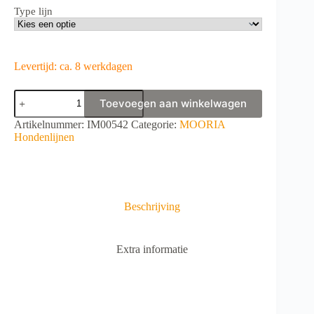
Type lijn
Levertijd: ca. 8 werkdagen
MOORIA
Toevoegen aan winkelwagen
Lijn
Border-
A
Artikelnummer:
IM00542
Categorie:
MOORIA
Collie
l
Hondenlijnen
Life-
t
Blue
e
aantal
r
n
a
Beschrijving
t
i
v
Extra informatie
e
: