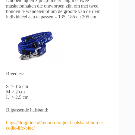
Dubbele lijnen zijn 2,6 meter lang met twee
musketonhaken die ontworpen zijn om met twee
honden te wandelen of om de grootte van de riem
individueel aan te passen – 135, 185 en 205 cm.
Breedtes:
S > 1,6 cm
M > 2 cm
L > 2,5 cm
Bijpassende halsband:
https://dogpride.nl/mooria-original-halsband-border-
collie-life-blue/