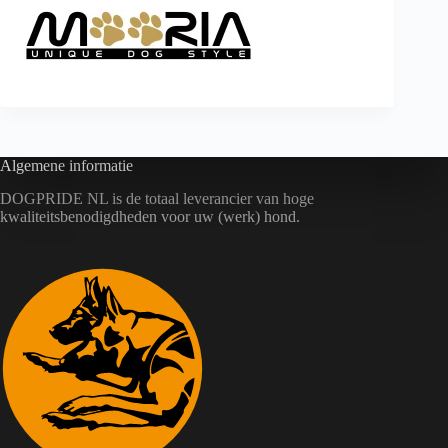
Algemene informatie
DOGPRIDE NL is de totaal leverancier van hoge
kwaliteitsbenodigdheden voor uw (werk) hond.