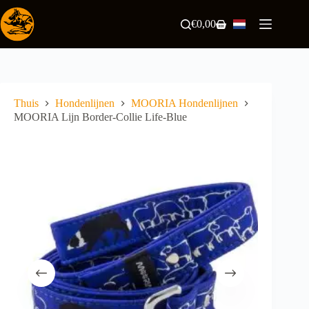
Ga
naar
€
0,00
Winkelwagen
de
inhoud
Thuis
Hondenlijnen
MOORIA Hondenlijnen
MOORIA Lijn Border-Collie Life-Blue