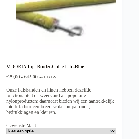
MOORIA Lijn Border-Collie Life-Blue
Prijsklasse:
€
29,00
-
€
42,00
incl. BTW
€29,00
tot
Onze halsbanden en lijnen hebben dezelfde
€42,00
functionaliteit en weerstand als populaire
nylonproducten; daarnaast bieden wij een aantrekkelijk
uiterlijk door een breed scala aan patronen,
bedrukkingen en kleuren.
Gewenste Maat