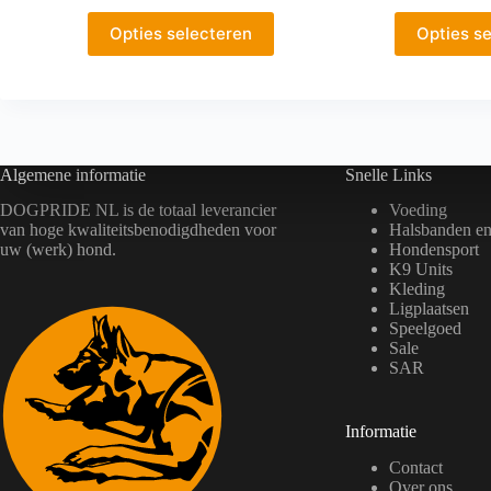
tot
Dit
Dit
Opties selecteren
Opties s
€42,00
product
product
heeft
heeft
meerdere
meerdere
variaties.
variaties.
Deze
Deze
optie
optie
kan
kan
Algemene informatie
Snelle Links
gekozen
gekozen
worden
worden
DOGPRIDE NL is de totaal leverancier
Voeding
op
op
van hoge kwaliteitsbenodigdheden voor
Halsbanden en 
de
de
uw (werk) hond.
Hondensport
productpagina
productpagin
K9 Units
Kleding
Ligplaatsen
Speelgoed
Sale
SAR
Informatie
Contact
Over ons