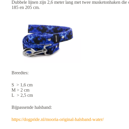
Dubbele lijnen zijn 2,6 meter lang met twee musketonhaken die 
185 en 205 cm.
Breedtes:
S > 1,6 cm
M > 2 cm
L > 2,5 cm
Bijpassende halsband:
https://dogpride.nl/mooria-original-halsband-water/