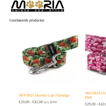
Gerelateerde producten
MOORIA Orig
MOORIA Honden Lijn Flamingo
Pink
Prijsklasse:
€
29,00
-
€
42,00
incl. BTW
€
29,00
-
€
42,
€29,00