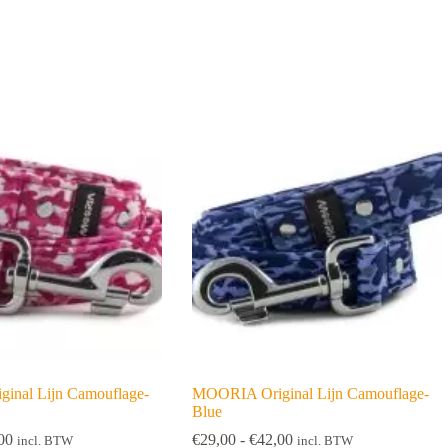
inal Lijn Camouflage-
MOORIA Original Lijn Camouflage-
Blue
Prijsklasse:
Prijsklasse:
00
€
29,00
-
€
42,00
incl. BTW
incl. BTW