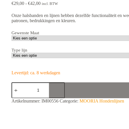
Prijsklasse:
€
29,00
-
€
42,00
incl. BTW
€29,00
tot
Onze halsbanden en lijnen hebben dezelfde functionaliteit en wee
€42,00
patronen, bedrukkingen en kleuren.
Gewenste Maat
Type lijn
Levertijd: ca. 8 werkdagen
MOORIA
Honden
Lijn
Water
A
Artikelnummer:
IM00556
Categorie:
MOORIA Hondenlijnen
aantal
l
t
e
r
n