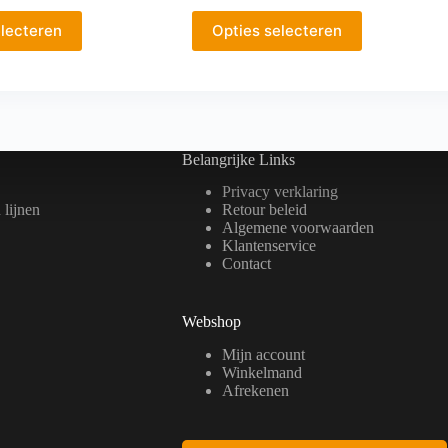
€29,00
€29,00
Dit
tot
tot
electeren
Opties selecteren
product
€42,00
€42,00
heeft
meerdere
variaties.
Deze
optie
kan
Belangrijke Links
gekozen
worden
Privacy verklaring
op
lijnen
Retour beleid
de
Algemene voorwaarden
a
productpagina
Klantenservice
Contact
Webshop
Mijn account
Winkelmand
Afrekenen