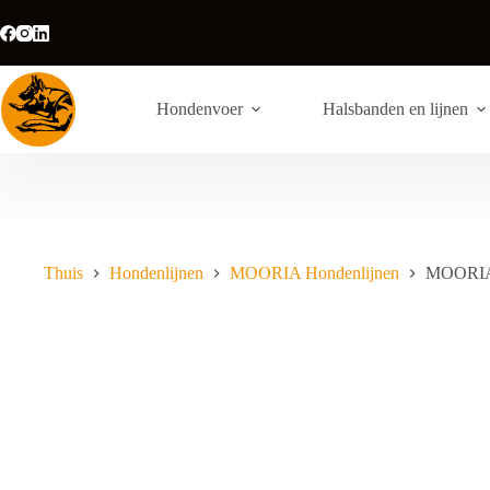
Ga
naar
de
inhoud
Hondenvoer
Halsbanden en lijnen
Thuis
Hondenlijnen
MOORIA Hondenlijnen
MOORIA 