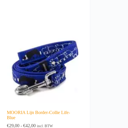
MOORIA Lijn Border-Collie Life-
Blue
Prijsklasse:
€
29,00
-
€
42,00
incl. BTW