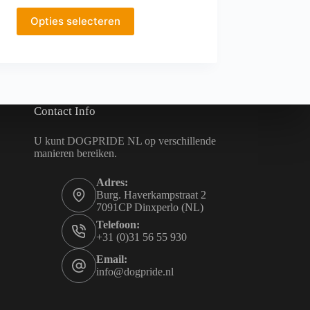
€29,00
Dit
tot
Opties selecteren
product
€42,00
heeft
meerdere
variaties.
Deze
optie
kan
Contact Info
gekozen
worden
op
U kunt DOGPRIDE NL op verschillende
de
manieren bereiken.
productpagina
Adres:
Burg. Haverkampstraat 2
7091CP Dinxperlo (NL)
Telefoon:
+31 (0)31 56 55 930
Email:
info@dogpride.nl