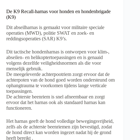
De K9 Recall-harnas voor honden en hondenbrigade
(K9)
Dit abseilharnas is gemaakt voor militaire speciale
operaties (MWD), politie SWAT en zoek- en
reddingsoperaties (SAR) K9’s.
Dit tactische hondenharnas is ontworpen voor klim-,
abseilen- en helikoptertoepassingen en is genaaid
volgens dezelfde veiligheidsnormen als die voor
menselijk gebruik.
De meegeleverde achterpootriem zorgt ervoor dat de
achterpoten van de hond goed worden ondersteund om
ophangtrauma te voorkomen tijdens lange verticale
toepassingen
.
De achterste beenriem is snel afneembaar en zorgt
ervoor dat het harnas ook als standaard harnas kan
functioneren.
Het harnas geeft de hond volledige bewegingsvrijheid,
zelfs als de achterste beenriemen zijn bevestigd, zodat
de hond direct kan worden ingezet nadat hij de grond
heeft bereikt
.