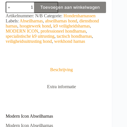
Modern
Toevoegen aan winkelwagen
Icon
Abseilharnas
A
Artikelnummer:
N/B
Categorie:
Hondenharnassen
aantal
l
Labels:
Abseilharnas
,
abseilharnas hond
,
diensthond
t
harnas
,
hoogtewerk hond
,
k9 veiligheids­harnas
,
e
MODERN ICON
,
professioneel hondharnas
,
r
specialistische k9 uitrusting
,
tactisch hondharnas
,
n
veiligheidsuitrusting hond
,
werkhond harnas
a
t
i
v
e
Beschrijving
:
Extra informatie
Modern Icon Abseilharnas
Modern Icon Abseilharnas