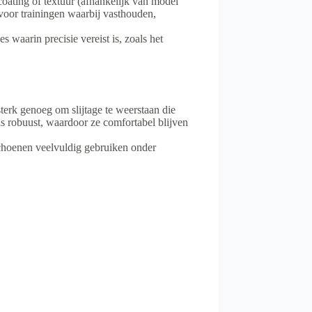
coating of textuur (afhankelijk van model
t voor trainingen waarbij vasthouden,
 waarin precisie vereist is, zoals het
terk genoeg om slijtage te weerstaan die
ls robuust, waardoor ze comfortabel blijven
schoenen veelvuldig gebruiken onder