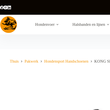
Ga
naar
de
inhoud
Hondenvoer
Halsbanden en lijnen
Thuis
Pakwerk
Hondensport Handschoenen
KONG SK