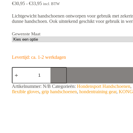
Prijsklasse:
€
30,95
-
€
33,95
incl. BTW
€30,95
tot
Lichtgewicht handschoenen ontworpen voor gebruik met zekerin
€33,95
dunne handschoen. Ook uitstekend geschikt voor gebruik in werk
Gewenste Maat
Levertijd: ca. 1-2 werkdagen
KONG
SKIN
Gloves
aantal
A
Artikelnummer:
N/B
Categorieën:
Hondensport Handschoenen
,
l
flexible gloves
,
grip handschoenen
,
hondentraining gear
,
KONG 
t
e
r
n
a
t
i