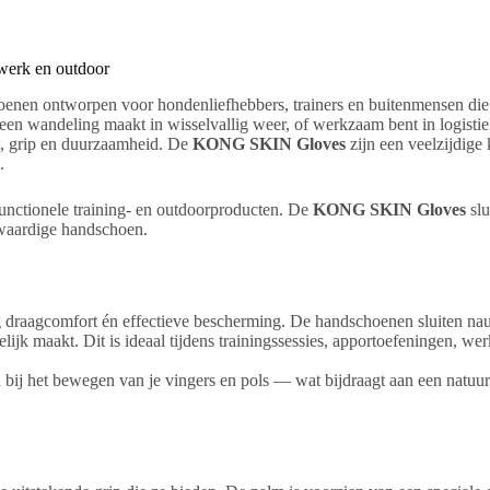
erk en outdoor
enen ontworpen voor hondenliefhebbers, trainers en buitenmensen die 
d, een wandeling maakt in wisselvallig weer, of werkzaam bent in logis
it, grip en duurzaamheid. De
KONG SKIN Gloves
zijn een veelzijdige
.
functionele training- en outdoorproducten. De
KONG SKIN Gloves
slu
gwaardige handschoen.
g draagcomfort én effectieve bescherming. De handschoenen sluiten n
ijk maakt. Dit is ideaal tijdens trainingssessies, apportoefeningen, wer
bij het bewegen van je vingers en pols — wat bijdraagt aan een natuurli