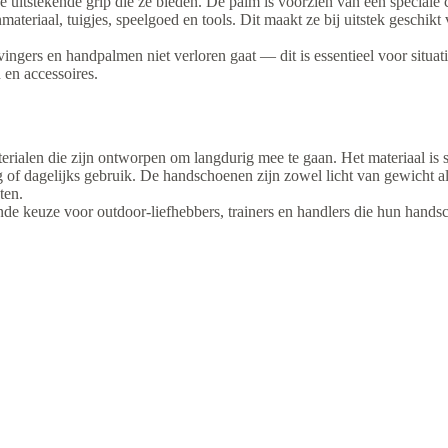
e uitstekende grip die ze bieden. De palm is voorzien van een speciale 
nmateriaal, tuigjes, speelgoed en tools. Dit maakt ze bij uitstek geschik
ngers en handpalmen niet verloren gaat — dit is essentieel voor situaties
 en accessoires.
rialen die zijn ontworpen om langdurig mee te gaan. Het materiaal is s
g of dagelijks gebruik. De handschoenen zijn zowel licht van gewicht a
jten.
de keuze voor outdoor-liefhebbers, trainers en handlers die hun hand