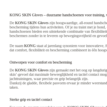
v
e
:
KONG SKIN Gloves – duurzame handschoenen voor training, w
De
KONG SKIN Gloves
zijn hoogwaardige, all-round handscho
bescherming tijdens hun activiteiten. Of je nu traint met je hon
handschoenen bieden een uitstekende combinatie van flexibilite
beschermen zonder in te leveren op bewegingsvrijheid en gevoel
De naam
KONG
staat al jarenlang synoniem voor innovatieve, 
dat comfort, flexibiliteit en bescherming combineert in één hoo
Ontworpen voor comfort en bescherming
De
KONG SKIN Gloves
zijn gemaakt met het oog op langduri
skin’-gevoel dat maximale beweeglijkheid en tactiel contact mogel
jachttrainingen, waar precisie en grip belangrijk zijn.
Dankzij de gladde, flexibele pasvorm ervaar je minder weerstand 
taken.
Sterke grip en tactiel contact