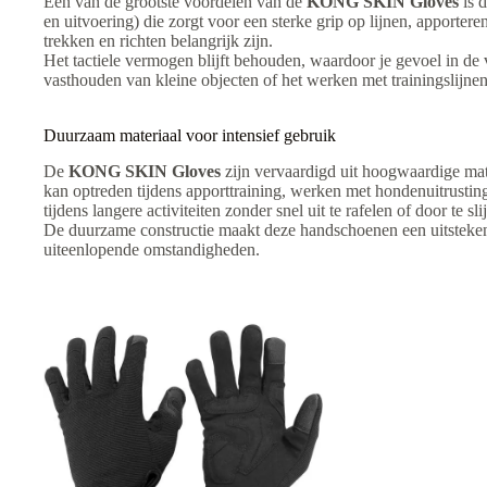
Een van de grootste voordelen van de
KONG SKIN Gloves
is d
en uitvoering) die zorgt voor een sterke grip op lijnen, apportere
trekken en richten belangrijk zijn.
Het tactiele vermogen blijft behouden, waardoor je gevoel in de vi
vasthouden van kleine objecten of het werken met trainingslijnen
Duurzaam materiaal voor intensief gebruik
De
KONG SKIN Gloves
zijn vervaardigd uit hoogwaardige mate
kan optreden tijdens apporttraining, werken met hondenuitrustin
tijdens langere activiteiten zonder snel uit te rafelen of door te sli
De duurzame constructie maakt deze handschoenen een uitsteken
uiteenlopende omstandigheden.