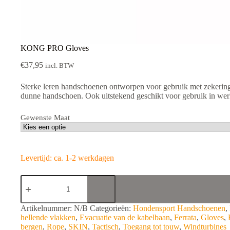
KONG PRO Gloves
€
37,95
incl. BTW
Sterke leren handschoenen ontworpen voor gebruik met zekering
dunne handschoen. Ook uitstekend geschikt voor gebruik in werk
Gewenste Maat
Levertijd: ca. 1-2 werkdagen
KONG
PRO
Gloves
aantal
A
Artikelnummer:
N/B
Categorieën:
Hondensport Handschoenen
,
l
hellende vlakken
,
Evacuatie van de kabelbaan
,
Ferrata
,
Gloves
,
t
bergen
,
Rope
,
SKIN
,
Tactisch
,
Toegang tot touw
,
Windturbines