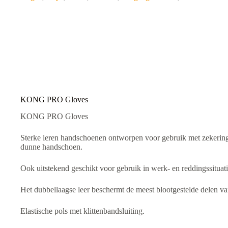
e
r
n
a
t
i
v
e
:
KONG PRO Gloves
KONG PRO Gloves
Sterke leren handschoenen ontworpen voor gebruik met zekering
dunne handschoen.
Ook uitstekend geschikt voor gebruik in werk- en reddingssituati
Het dubbellaagse leer beschermt de meest blootgestelde delen v
Elastische pols met klittenbandsluiting.