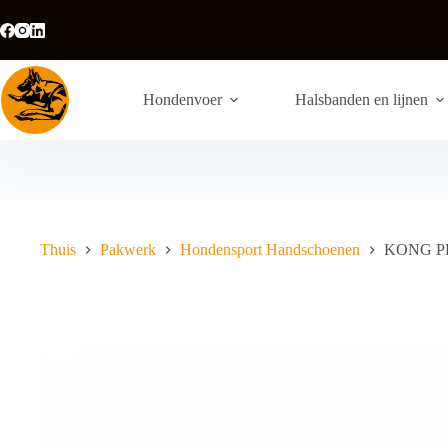
Ga
naar
de
inhoud
Hondenvoer
Halsbanden en lijnen
Thuis
Pakwerk
Hondensport Handschoenen
KONG PR