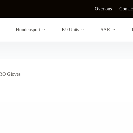
Over ons
Contac
Hondensport
K9 Units
SAR
O Gloves