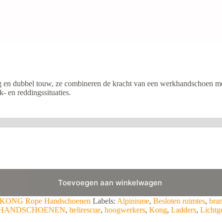
 en dubbel touw, ze combineren de kracht van een werkhandschoen met
- en reddingssituaties.
Toevoegen aan winkelwagen
KONG Rope Handschoenen
Labels:
Alpinisme
,
Besloten ruimtes
,
bra
HANDSCHOENEN
,
helirescue
,
hoogwerkers
,
Kong
,
Ladders
,
Lichtg