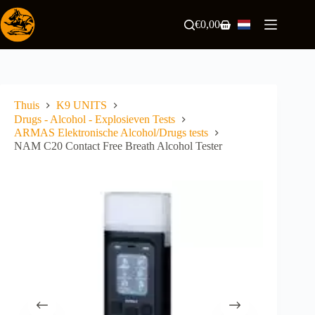
Ga
naar
€
0,00
Winkelwagen
de
inhoud
Thuis
K9 UNITS
Drugs - Alcohol - Explosieven Tests
ARMAS Elektronische Alcohol/Drugs tests
NAM C20 Contact Free Breath Alcohol Tester