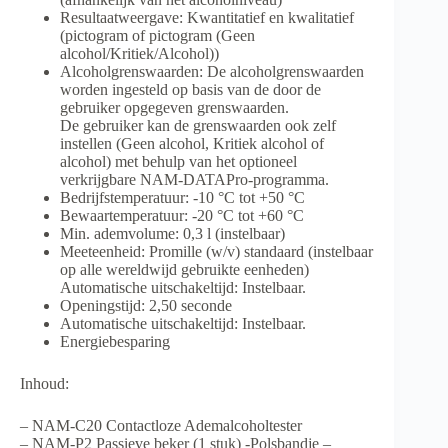
Resultaatweergave: Kwantitatief en kwalitatief
(pictogram of pictogram (Geen
alcohol/Kritiek/Alcohol))
Alcoholgrenswaarden: De alcoholgrenswaarden
worden ingesteld op basis van de door de
gebruiker opgegeven grenswaarden.
De gebruiker kan de grenswaarden ook zelf
instellen (Geen alcohol, Kritiek alcohol of
alcohol) met behulp van het optioneel
verkrijgbare NAM-DATAPro-programma.
Bedrijfstemperatuur: -10 °C tot +50 °C
Bewaartemperatuur: -20 °C tot +60 °C
Min. ademvolume: 0,3 l (instelbaar)
Meeteenheid: Promille (w/v) standaard (instelbaar
op alle wereldwijd gebruikte eenheden)
Automatische uitschakeltijd: Instelbaar.
Openingstijd: 2,50 seconde
Automatische uitschakeltijd: Instelbaar.
Energiebesparing
Inhoud:
– NAM-C20 Contactloze Ademalcoholtester
– NAM-P2 Passieve beker (1 stuk) -Polsbandje –