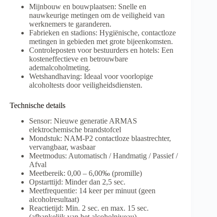
Mijnbouw en bouwplaatsen: Snelle en
nauwkeurige metingen om de veiligheid van
werknemers te garanderen.
Fabrieken en stadions: Hygiënische, contactloze
metingen in gebieden met grote bijeenkomsten.
Controleposten voor bestuurders en hotels: Een
kosteneffectieve en betrouwbare
ademalcoholmeting.
Wetshandhaving: Ideaal voor voorlopige
alcoholtests door veiligheidsdiensten.
Technische details
Sensor: Nieuwe generatie ARMAS
elektrochemische brandstofcel
Mondstuk: NAM-P2 contactloze blaastrechter,
vervangbaar, wasbaar
Meetmodus: Automatisch / Handmatig / Passief /
Afval
Meetbereik: 0,00 – 6,00‰ (promille)
Opstarttijd: Minder dan 2,5 sec.
Meetfrequentie: 14 keer per minuut (geen
alcoholresultaat)
Reactietijd: Min. 2 sec. en max. 15 sec.
(afhankelijk van het alcoholniveau)