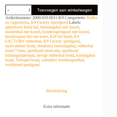
K9
Toevoegen aan winkelwagen
FACTORY
Rubberbal
A
Artikelnummer:
2000.010.0011-K9
Categorieën:
Ballen
75mm
l
en Apporteren
,
K9 Factory Speelgoed
Labels:
met
t
apporteren hond bal
,
beloningsbal met koord
,
koord
e
hondenbal met koord
,
hondenspeelgoed met koord
,
aantal
r
hondensport bal met touw
,
IGP bal hond
,
K9
n
FACTORY rubberbal
,
K9 Factory speelgoed
,
a
motivatiebal hond
,
obedience beloningsbal
,
rubberbal
t
hond 75mm
,
sporthond motivatie
,
sporthond
i
trainingsmateriaal
,
stevige rubberbal hond
,
trainingsbal
v
hond
,
Trekspel hond
,
volrubber hondenspeelbal
,
e
werkhond speelgoed
:
Beschrijving
Extra informatie