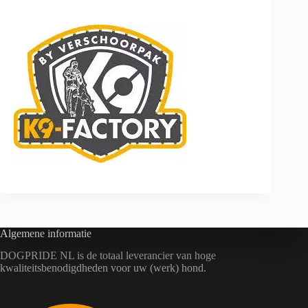
Algemene informatie
DOGPRIDE NL is de totaal leverancier van hoge
kwaliteitsbenodigdheden voor uw (werk) hond.