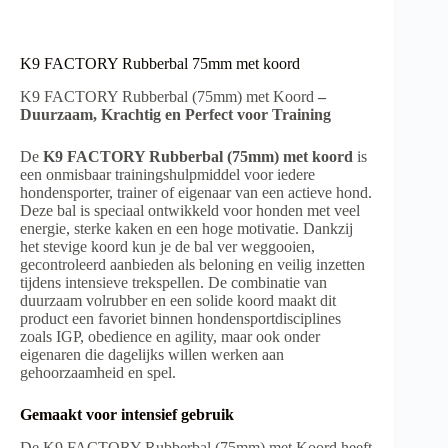
K9 FACTORY Rubberbal 75mm met koord
K9 FACTORY Rubberbal (75mm) met Koord
–
Duurzaam, Krachtig en Perfect voor Training
De
K9 FACTORY Rubberbal (75mm) met koord
is
een onmisbaar trainingshulpmiddel voor iedere
hondensporter, trainer of eigenaar van een actieve hond.
Deze bal is speciaal ontwikkeld voor honden met veel
energie, sterke kaken en een hoge motivatie. Dankzij
het stevige koord kun je de bal ver weggooien,
gecontroleerd aanbieden als beloning en veilig inzetten
tijdens intensieve trekspellen. De combinatie van
duurzaam volrubber en een solide koord maakt dit
product een favoriet binnen hondensportdisciplines
zoals IGP, obedience en agility, maar ook onder
eigenaren die dagelijks willen werken aan
gehoorzaamheid en spel.
Gemaakt voor intensief gebruik
De K9 FACTORY Rubberbal (75mm) met Koord heeft