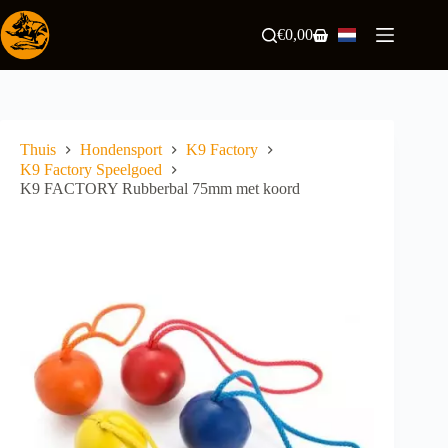
Ga
naar
€
0,00
Winkelwagen
de
inhoud
Thuis
Hondensport
K9 Factory
K9 Factory Speelgoed
K9 FACTORY Rubberbal 75mm met koord