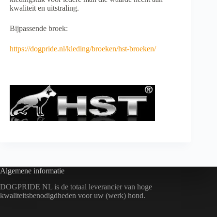
kwaliteit en uitstraling.
Bijpassende broek:
https://dogpride.nl/kleding/broeken/hst-broeken/
Algemene informatie
DOGPRIDE NL is de totaal leverancier van hoge
kwaliteitsbenodigdheden voor uw (werk) hond.