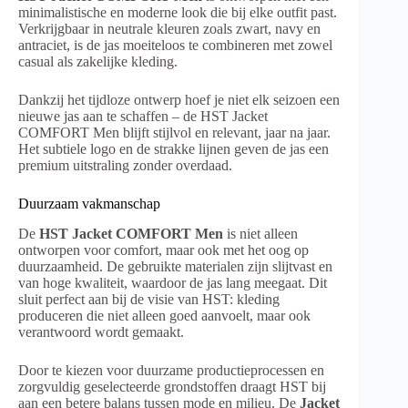
minimalistische en moderne look die bij elke outfit past.
Verkrijgbaar in neutrale kleuren zoals zwart, navy en
antraciet, is de jas moeiteloos te combineren met zowel
casual als zakelijke kleding.
Dankzij het tijdloze ontwerp hoef je niet elk seizoen een
nieuwe jas aan te schaffen – de HST Jacket
COMFORT Men blijft stijlvol en relevant, jaar na jaar.
Het subtiele logo en de strakke lijnen geven de jas een
premium uitstraling zonder overdaad.
Duurzaam vakmanschap
De
HST Jacket COMFORT Men
is niet alleen
ontworpen voor comfort, maar ook met het oog op
duurzaamheid. De gebruikte materialen zijn slijtvast en
van hoge kwaliteit, waardoor de jas lang meegaat. Dit
sluit perfect aan bij de visie van HST: kleding
produceren die niet alleen goed aanvoelt, maar ook
verantwoord wordt gemaakt.
Door te kiezen voor duurzame productieprocessen en
zorgvuldig geselecteerde grondstoffen draagt HST bij
aan een betere balans tussen mode en milieu. De
Jacket