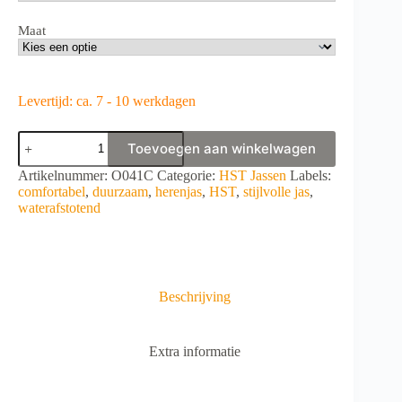
Maat
Levertijd: ca. 7 - 10 werkdagen
HST
Toevoegen aan winkelwagen
Jacket
COMFORT
A
Artikelnummer:
O041C
Categorie:
HST Jassen
Labels:
men
l
comfortabel
,
duurzaam
,
herenjas
,
HST
,
stijlvolle jas
,
aantal
t
waterafstotend
e
r
n
a
t
Beschrijving
i
v
e
Extra informatie
: