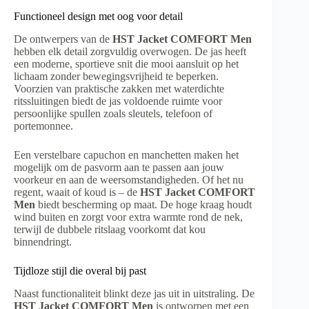
Functioneel design met oog voor detail
De ontwerpers van de
HST Jacket COMFORT Men
hebben elk detail zorgvuldig overwogen. De jas heeft
een moderne, sportieve snit die mooi aansluit op het
lichaam zonder bewegingsvrijheid te beperken.
Voorzien van praktische zakken met waterdichte
ritssluitingen biedt de jas voldoende ruimte voor
persoonlijke spullen zoals sleutels, telefoon of
portemonnee.
Een verstelbare capuchon en manchetten maken het
mogelijk om de pasvorm aan te passen aan jouw
voorkeur en aan de weersomstandigheden. Of het nu
regent, waait of koud is – de
HST Jacket COMFORT
Men
biedt bescherming op maat. De hoge kraag houdt
wind buiten en zorgt voor extra warmte rond de nek,
terwijl de dubbele ritslaag voorkomt dat kou
binnendringt.
Tijdloze stijl die overal bij past
Naast functionaliteit blinkt deze jas uit in uitstraling. De
HST Jacket COMFORT Men
is ontworpen met een