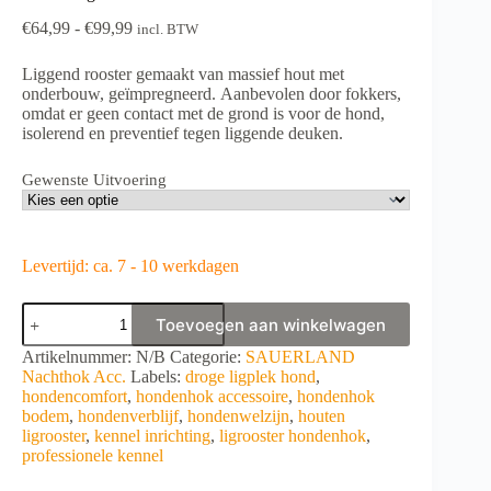
Prijsklasse:
€
64,99
-
€
99,99
incl. BTW
€64,99
tot
Liggend rooster gemaakt van massief hout met
€99,99
onderbouw, geïmpregneerd. Aanbevolen door fokkers,
omdat er geen contact met de grond is voor de hond,
isolerend en preventief tegen liggende deuken.
Gewenste Uitvoering
Levertijd: ca. 7 - 10 werkdagen
Houten
Toevoegen aan winkelwagen
ligrooster
voor
A
Artikelnummer:
N/B
Categorie:
SAUERLAND
hondenhok
l
Nachthok Acc.
Labels:
droge ligplek hond
,
aantal
t
hondencomfort
,
hondenhok accessoire
,
hondenhok
e
bodem
,
hondenverblijf
,
hondenwelzijn
,
houten
r
ligrooster
,
kennel inrichting
,
ligrooster hondenhok
,
n
professionele kennel
a