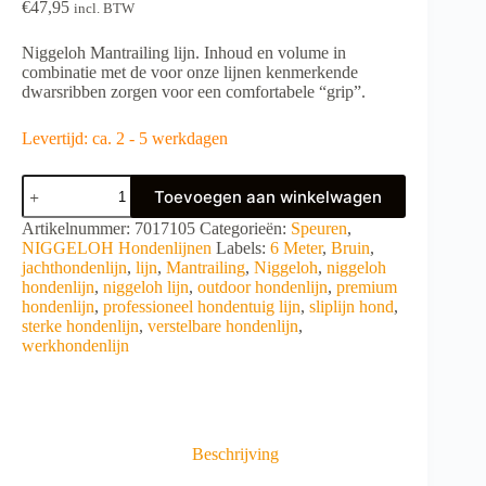
€
47,95
incl. BTW
Niggeloh Mantrailing lijn. Inhoud en volume in
combinatie met de voor onze lijnen kenmerkende
dwarsribben zorgen voor een comfortabele “grip”.
Levertijd: ca. 2 - 5 werkdagen
Niggeloh
Toevoegen aan winkelwagen
Mantrailing
lijn
A
Artikelnummer:
7017105
Categorieën:
Speuren
,
aantal
l
NIGGELOH Hondenlijnen
Labels:
6 Meter
,
Bruin
,
t
jachthondenlijn
,
lijn
,
Mantrailing
,
Niggeloh
,
niggeloh
e
hondenlijn
,
niggeloh lijn
,
outdoor hondenlijn
,
premium
r
hondenlijn
,
professioneel hondentuig lijn
,
sliplijn hond
,
n
sterke hondenlijn
,
verstelbare hondenlijn
,
a
werkhondenlijn
t
i
v
e
:
Beschrijving