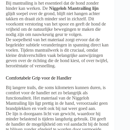
Bij mantrailing is het essentieel dat de hond zonder
hinder kan werken. De
Niggeloh Mantrailing lijn
glijdt soepel over de grond, blijft niet hangen achter
takken en draait zich minder snel in zichzelf. Dit
voorkomt verstoring van het spoor en geeft de hond de
vrijheid om de natuurlijke bewegingen te maken die
nodig zijn om nauwkeurig geur te volgen.
De soepelheid van het materiaal zorgt ervoor dat de
begeleider subtiele veranderingen in spanning direct kan
voelen. Tijdens mantrailwerk is dit cruciaal, omdat
kleine drukverschillen vaak belangrijke aanwijzingen
geven over de richting die de hond kiest, of over twijfel,
heroriëntatie of versnelling.
Comfortabele Grip voor de Handler
Bij langere trails, die soms kilometers kunnen duren, is
comfort voor de handler net zo belangrijk als
functionaliteit. Het materiaal van de Niggeloh
Mantrailing lijn ligt prettig in de hand, veroorzaakt geen
brandplekken en voelt ook bij nat weer goed aan.
De lijn is doorgaans licht van gewicht, waardoor hij
minder belastend is tijdens langdurig gebruik. Dit geeft
de handler de mogelijkheid om vol aandacht bij de hond
te blijven zonder afgeleid te worden door vermoeide