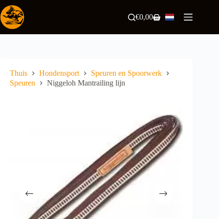
Ga
naar
€
0,00
Winkelwagen
de
inhoud
Thuis
Hondensport
Speuren en Spoorwerk
Speuren
Niggeloh Mantrailing lijn