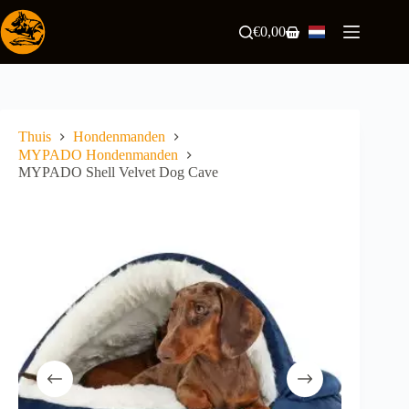
Ga
naar
€
0,00
Winkelwagen
de
inhoud
Thuis
Hondenmanden
MYPADO Hondenmanden
MYPADO Shell Velvet Dog Cave