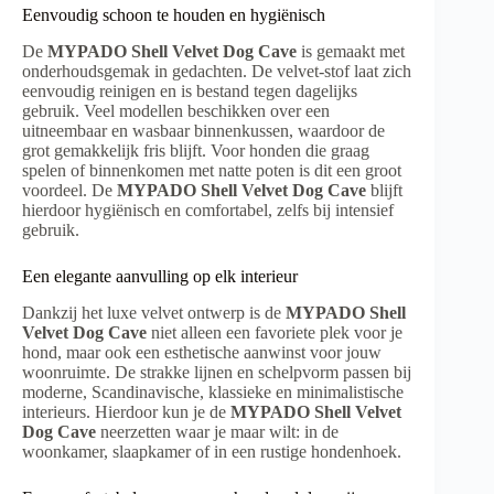
Eenvoudig schoon te houden en hygiënisch
De
MYPADO Shell Velvet Dog Cave
is gemaakt met
onderhoudsgemak in gedachten. De velvet-stof laat zich
eenvoudig reinigen en is bestand tegen dagelijks
gebruik. Veel modellen beschikken over een
uitneembaar en wasbaar binnenkussen, waardoor de
grot gemakkelijk fris blijft. Voor honden die graag
spelen of binnenkomen met natte poten is dit een groot
voordeel. De
MYPADO Shell Velvet Dog Cave
blijft
hierdoor hygiënisch en comfortabel, zelfs bij intensief
gebruik.
Een elegante aanvulling op elk interieur
Dankzij het luxe velvet ontwerp is de
MYPADO Shell
Velvet Dog Cave
niet alleen een favoriete plek voor je
hond, maar ook een esthetische aanwinst voor jouw
woonruimte. De strakke lijnen en schelpvorm passen bij
moderne, Scandinavische, klassieke en minimalistische
interieurs. Hierdoor kun je de
MYPADO Shell Velvet
Dog Cave
neerzetten waar je maar wilt: in de
woonkamer, slaapkamer of in een rustige hondenhoek.