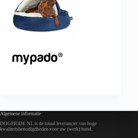
Dogpride NL sponsort Kelly Albers
Algemene informatie
DOGPRIDE NL is de totaal leverancier van hoge
kwaliteitsbenodigdheden voor uw (werk) hond.