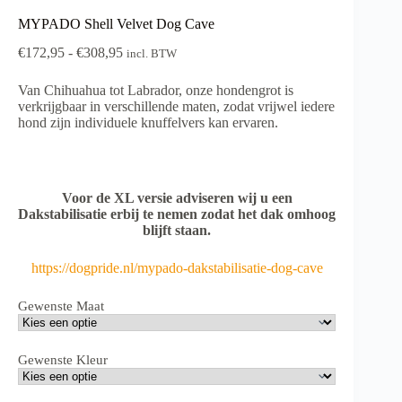
MYPADO Shell Velvet Dog Cave
Prijsklasse:
€
172,95
-
€
308,95
incl. BTW
€172,95
tot
Van Chihuahua tot Labrador, onze hondengrot is
€308,95
verkrijgbaar in verschillende maten, zodat vrijwel iedere
hond zijn individuele knuffelvers kan ervaren.
Voor de XL versie adviseren wij u een
Dakstabilisatie erbij te nemen zodat het dak omhoog
blijft staan.
https://dogpride.nl/mypado-dakstabilisatie-dog-cave
Gewenste Maat
Gewenste Kleur