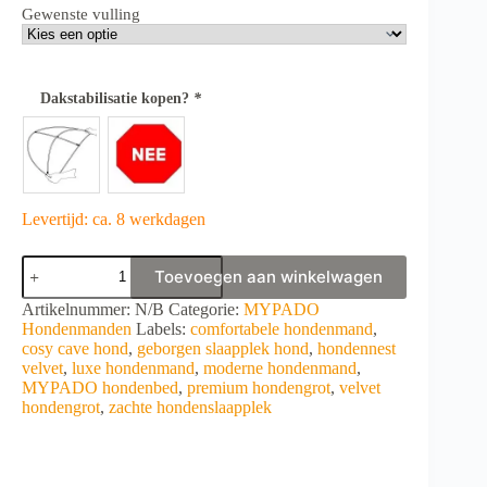
Gewenste vulling
Dakstabilisatie kopen?
*
Levertijd: ca. 8 werkdagen
MYPADO
Toevoegen aan winkelwagen
Shell
Velvet
A
Artikelnummer:
N/B
Categorie:
MYPADO
Dog
l
Hondenmanden
Labels:
comfortabele hondenmand
,
Cave
t
cosy cave hond
,
geborgen slaapplek hond
,
hondennest
aantal
e
velvet
,
luxe hondenmand
,
moderne hondenmand
,
r
MYPADO hondenbed
,
premium hondengrot
,
velvet
n
hondengrot
,
zachte hondenslaapplek
a
t
i
v