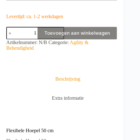
Levertijd: ca. 1-2 werkdagen
Flexibele
Toevoegen aan winkelwagen
Hoepel
50
A
Artikelnummer:
N/B
Categorie:
Agility &
cm
l
Behendigheid
aantal
t
e
r
n
a
Beschrijving
t
i
v
Extra informatie
e
:
Flexibele Hoepel 50 cm