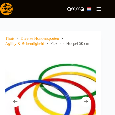
Ga
naar
€
0,00
Winkelwagen
de
inhoud
Thuis
Diverse Hondensporten
Agility & Behendigheid
Flexibele Hoepel 50 cm