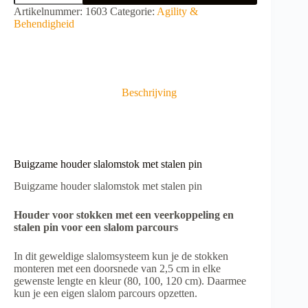
slalomstok
A
Artikelnummer:
1603
Categorie:
Agility &
met
l
Behendigheid
stalen
t
pin
e
aantal
r
n
a
Beschrijving
t
i
v
e
:
Buigzame houder slalomstok met stalen pin
Buigzame houder slalomstok met stalen pin
Houder voor stokken met een veerkoppeling en
stalen pin voor een slalom parcours
In dit geweldige slalomsysteem kun je de stokken
monteren met een doorsnede van 2,5 cm in elke
gewenste lengte en kleur (80, 100, 120 cm). Daarmee
kun je een eigen slalom parcours opzetten.