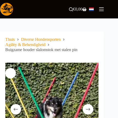
Ga
naar
€
0,00
Winkelwagen
de
inhoud
Thuis
Diverse Hondensporten
Agility & Behendigheid
Buigzame houder slalomstok met stalen pin