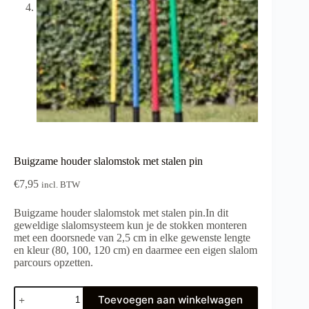
Buigzame houder slalomstok met stalen pin
€
7,95
incl. BTW
Buigzame houder slalomstok met stalen pin.In dit
geweldige slalomsysteem kun je de stokken monteren
met een doorsnede van 2,5 cm in elke gewenste lengte
en kleur (80, 100, 120 cm) en daarmee een eigen slalom
parcours opzetten.
Buigzame
Toevoegen aan winkelwagen
houder