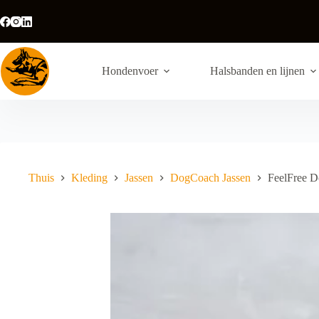
Ga
naar
de
inhoud
Hondenvoer
Halsbanden en lijnen
Thuis
Kleding
Jassen
DogCoach Jassen
FeelFree D