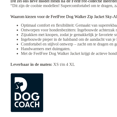
Dit zei ons lieve model Heidi na de FeelFree-collectie meer
“Dit zijn de coolste modellen! Supercomfortabel om te dragen, z
Waarom kiezen voor de FeelFree Dog Walker Zip Jacket Sky-Al
Optimaal comfort en flexibiliteit: Gemaakt van superrekba
Ontworpen voor hondenbezitters: Ingebouwde achterzak me
Zijzakken met knopen, zodat je gemakkelijk je favoriete sn
Ingebouwde pieper in de halsband om de aandacht van je 
Comfortabel en stijlvol ontwerp – zacht om te dragen en g
Handwarmers met duimgaten.
Met de FeelFree Dog Walker Jacket krijgt de actieve honde
Leverbaar in de maten:
XS t/m 4 XL