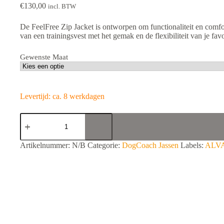
€
130,00
incl. BTW
De FeelFree Zip Jacket is ontworpen om functionaliteit en comf
van een trainingsvest met het gemak en de flexibiliteit van je fav
Gewenste Maat
Levertijd: ca. 8 werkdagen
FeelFree
Dog
Walker
Zip
A
Artikelnummer:
N/B
Categorie:
DogCoach Jassen
Labels:
ALV
Jacket
l
Sky-
t
Alva
e
aantal
r
n
a
t
i