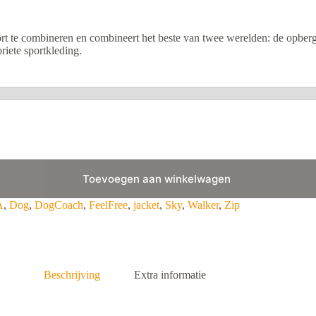
ort te combineren en combineert het beste van twee werelden: de opber
oriete sportkleding.
Toevoegen aan winkelwagen
A
,
Dog
,
DogCoach
,
FeelFree
,
jacket
,
Sky
,
Walker
,
Zip
Beschrijving
Extra informatie