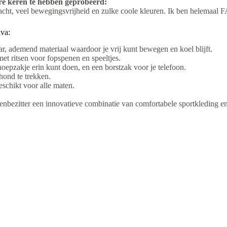
dere keren te hebben geprobeerd:
acht, veel bewegingsvrijheid en zulke coole kleuren. Ik ben helemaal 
va:
ar, ademend materiaal waardoor je vrij kunt bewegen en koel blijft.
t ritsen voor fopspenen en speeltjes.
oepzakje erin kunt doen, en een borstzak voor je telefoon.
hond te trekken.
eschikt voor alle maten.
nbezitter een innovatieve combinatie van comfortabele sportkleding en 