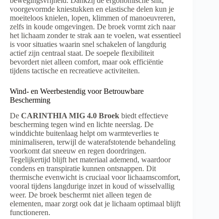
bewegingsvrijheid. Dankzij de ergonomische snit,
voorgevormde kniestukken en elastische delen kun je
moeiteloos knielen, lopen, klimmen of manoeuvreren,
zelfs in koude omgevingen. De broek vormt zich naar
het lichaam zonder te strak aan te voelen, wat essentieel
is voor situaties waarin snel schakelen of langdurig
actief zijn centraal staat. De soepele flexibiliteit
bevordert niet alleen comfort, maar ook efficiëntie
tijdens tactische en recreatieve activiteiten.
Wind- en Weerbestendig voor Betrouwbare
Bescherming
De
CARINTHIA MIG 4.0 Broek
biedt effectieve
bescherming tegen wind en lichte neerslag. De
winddichte buitenlaag helpt om warmteverlies te
minimaliseren, terwijl de waterafstotende behandeling
voorkomt dat sneeuw en regen doordringen.
Tegelijkertijd blijft het materiaal ademend, waardoor
condens en transpiratie kunnen ontsnappen. Dit
thermische evenwicht is cruciaal voor lichaamscomfort,
vooral tijdens langdurige inzet in koud of wisselvallig
weer. De broek beschermt niet alleen tegen de
elementen, maar zorgt ook dat je lichaam optimaal blijft
functioneren.