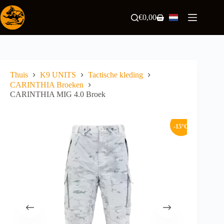
Ga
naar
€
0,00
Winkelwagen
de
inhoud
Thuis
K9 UNITS
Tactische kleding
CARINTHIA Broeken
CARINTHIA MIG 4.0 Broek
-15°C