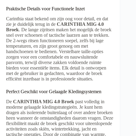
Praktische Details voor Functionele Inzet
Carinthia staat bekend om zijn oog voor detail, en dat
zie je duidelijk terug in de
CARINTHIA MIG 4.0
Broek
. De lange zijritsen maken het mogelijk de broek
snel over schoenen of tactische laarzen aan te trekken.
De 2-wegs ritsen functioneren soepel, zelfs bij lage
temperaturen, en zijn groot genoeg om met
handschoenen te bedienen. Verstelbare taille-opties
zorgen voor een comfortabele en nauwsluitende
pasvorm, terwijl diverse zakken voldoende ruimte
bieden voor essentiële items. Elk detail is ontworpen
met de gebruiker in gedachten, waardoor de broek
efficiënt inzetbaar is in professionele situaties.
Perfect Geschikt voor Gelaagde Kledingsystemen
De
CARINTHIA MIG 4.0 Broek
past volledig in
moderne gelaagde kledingstrategieën. Je kunt hem
dragen als isolerende buitenlaag of over andere broeken
heen wanneer de omstandigheden daarom vragen. Deze
flexibiliteit maakt de broek geschikt voor uiteenlopende
activiteiten zoals skiën, wintertrekking, jacht en
tactische operaties. Door de combinatie van warmte,