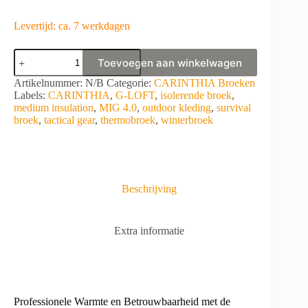
Levertijd: ca. 7 werkdagen
CARINTHIA
Toevoegen aan winkelwagen
MIG
4.0
A
Artikelnummer:
N/B
Categorie:
CARINTHIA Broeken
Broek
l
Labels:
CARINTHIA
,
G-LOFT
,
isolerende broek
,
aantal
t
medium insulation
,
MIG 4.0
,
outdoor kleding
,
survival
e
broek
,
tactical gear
,
thermobroek
,
winterbroek
r
n
a
t
i
Beschrijving
v
e
:
Extra informatie
Professionele Warmte en Betrouwbaarheid met de