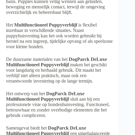
basis. Puppies kunnen veilig wennen aan geluiden,
beweging en menselijk contact, terwijl de omgeving
overzichtelijk en beheersbaar blijft.
Het
Multifunctioneel Puppyverblijf
is flexibel
inzetbaar in verschillende situaties. Naast
puppyhuisvesting kan het ook worden gebruikt bij
herstel na een ingreep, tijdelijke opvang of als speelzone
voor kleine honden.
De duurzame materialen van het
DogParck DeLuxe
Multifunctioneel Puppyverblijf
maken het geschikt
voor langdurig en herhaald gebruik. Dit maakt het
verblijf niet alleen praktisch, maar ook een
verantwoorde investering op de lange termijn.
Het ontwerp van het
DogParck DeLuxe
Multifunctioneel Puppyverblijf
sluit aan bij een
professionele visie op hondenhuisvesting. Functioneel,
betrouwbaar en zonder overbodige elementen die het
gebruik compliceren.
Samengevat biedt het
DogParck DeLuxe
Multifunctioneel Puppyverblijf
een uitgebalanceerde