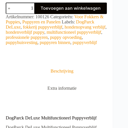
DogParck
Toevoegen aan winkelwagen
DeLuxe
Multifunctioneel
A
Artikelnummer:
100126
Categorieën:
Voor Fokkers &
Puppyverblijf
l
Puppies
,
Puppyren en Panelen
Labels:
DogParck
aantal
t
DeLuxe
,
fokkerij puppyverblijf
,
hondenopvang verblijf
,
e
hondenverblijf puppy
,
multifunctioneel puppyverblijf
,
r
professionele puppyren
,
puppy opvoeding
,
n
puppyhuisvesting
,
puppyren binnen
,
puppyverblijf
a
t
i
v
e
Beschrijving
:
Extra informatie
DogParck DeLuxe Multifunctioneel Puppyverblijf
DogParck DeLuxe Multifunctioneel Puppyverblijf.