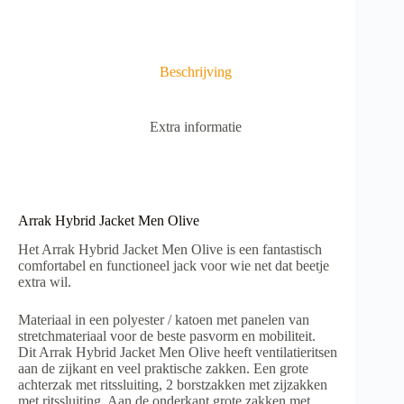
aantal
e
r
n
a
Beschrijving
t
i
v
Extra informatie
e
:
Arrak Hybrid Jacket Men Olive
Het Arrak Hybrid Jacket Men Olive is een fantastisch
comfortabel en functioneel jack voor wie net dat beetje
extra wil.
Materiaal in een polyester / katoen met panelen van
stretchmateriaal voor de beste pasvorm en mobiliteit.
Dit Arrak Hybrid Jacket Men Olive heeft ventilatieritsen
aan de zijkant en veel praktische zakken. Een grote
achterzak met ritssluiting, 2 borstzakken met zijzakken
met ritssluiting. Aan de onderkant grote zakken met