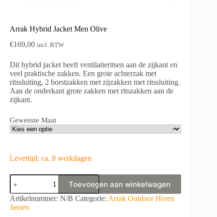
Arrak Hybrid Jacket Men Olive
€
169,00
incl. BTW
Dit hybrid jacket heeft ventilatieritsen aan de zijkant en
veel praktische zakken. Een grote achterzak met
ritssluiting, 2 borstzakken met zijzakken met ritssluiting.
Aan de onderkant grote zakken met ritszakken aan de
zijkant.
Gewenste Maat
Levertijd: ca. 8 werkdagen
Arrak
Toevoegen aan winkelwagen
Hybrid
Jacket
A
Artikelnummer:
N/B
Categorie:
Arrak Outdoor Heren
Men
l
Jassen
Olive
t