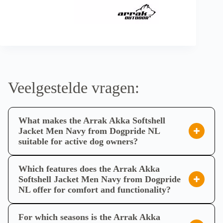
Veelgestelde vragen:
What makes the Arrak Akka Softshell
Jacket Men Navy from Dogpride NL
suitable for active dog owners?
De Arrak Akka Softshell Jacket Men Navy van Dogpride
NL is specifiek ontworpen voor de actieve hondenbezitter.
Which features does the Arrak Akka
Deze jas combineert hoogwaardig softshell-materiaal met
Softshell Jacket Men Navy from Dogpride
NL offer for comfort and functionality?
stretch, wat zorgt voor optimale bewegingsvrijheid tijdens
De Arrak Akka Softshell Jacket Men Navy van Dogpride
activiteiten zoals hondentraining en lange wandelingen. De
NL biedt een uitgebreide set kenmerken voor maximaal
jas is winddicht en waterafstotend, waardoor u beschermd
For which seasons is the Arrak Akka