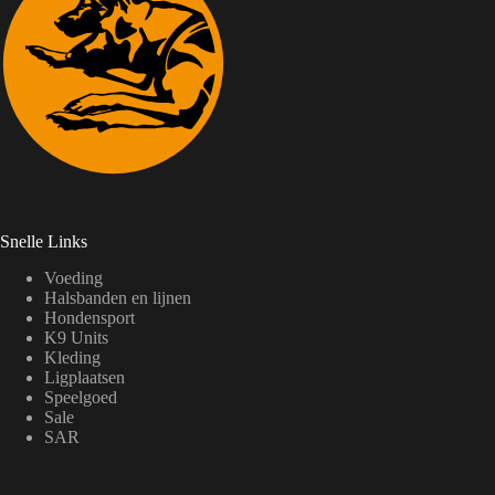
ademend vermogen zorgen ervoor dat de jas lang meegaat
en prettig draagt, zelfs bij intensief gebruik.
Snelle Links
Voeding
Halsbanden en lijnen
Hondensport
K9 Units
Kleding
Ligplaatsen
Speelgoed
Sale
SAR