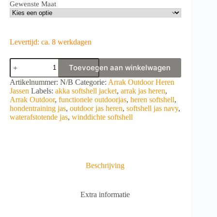
Gewenste Maat
Levertijd: ca. 8 werkdagen
Arrak
Toevoegen aan winkelwagen
Akka
Softshell
A
Artikelnummer:
N/B
Categorie:
Arrak Outdoor Heren
Jacket
l
Jassen
Labels:
akka softshell jacket
,
arrak jas heren
,
Men
t
Arrak Outdoor
,
functionele outdoorjas
,
heren softshell
,
Navy
e
hondentraining jas
,
outdoor jas heren
,
softshell jas navy
,
aantal
r
waterafstotende jas
,
winddichte softshell
n
a
t
i
v
Beschrijving
e
:
Extra informatie