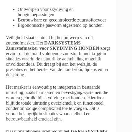
Ontworpen voor skydiving en
hoogtetoepassingen
Betrouwbare en gecontroleerde zuurstoftoevoer
Ergonomische pasvorm afgestemd op honden
Veiligheid staat centraal bij het ontwerp van dit
zuurstofmasker. Het
DARKSYSTEMS
Zuurstofmasker voor SKYDIVING HONDEN
zorgt
ervoor dat de hond voldoende zuurstof binnenkrijgt in
situaties waarin de natuurlijke ademhaling mogelijk
onvoldoende is. Dit draagt bij aan het welzijn, de
prestaties en het herstel van de hond vóór, tijdens en na
de sprong.
Het masker is eenvoudig te integreren in bestaande
uitrusting, zoals harnassen en bevestigingssystemen die
worden gebruikt bij skydiving met honden. Hierdoor
blijft de totale uitrusting overzichtelijk en functioneel,
zonder onnodige complexiteit toe te voegen. Dit is
vooral belangrijk in situaties waar snelheid en
betrouwbaarheid cruciaal zijn.
Naast operationele inzet wordt het
DARKSYSTEMS