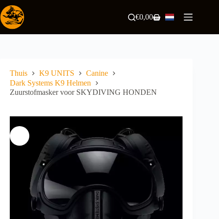
Ga
naar
€
0,00
Winkelwagen
de
inhoud
Thuis
K9 UNITS
Canine
Dark Systems K9 Helmen
Zuurstofmasker voor SKYDIVING HONDEN