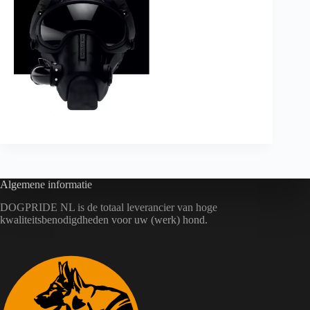
Algemene informatie
DOGPRIDE NL is de totaal leverancier van hoge
kwaliteitsbenodigdheden voor uw (werk) hond.