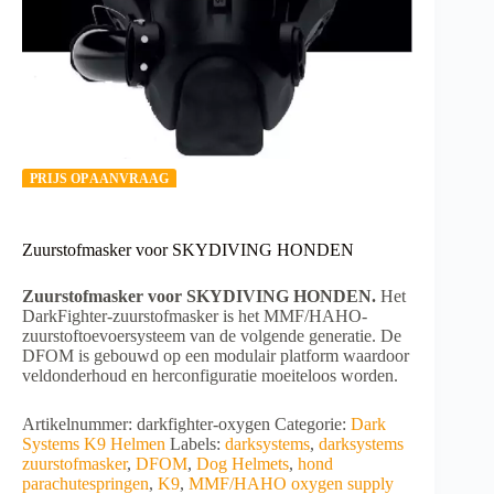
PRIJS OP AANVRAAG
Zuurstofmasker voor SKYDIVING HONDEN
Zuurstofmasker voor SKYDIVING HONDEN.
Het
DarkFighter-zuurstofmasker is het MMF/HAHO-
zuurstoftoevoersysteem van de volgende generatie. De
DFOM is gebouwd op een modulair platform waardoor
veldonderhoud en herconfiguratie moeiteloos worden.
Artikelnummer:
darkfighter-oxygen
Categorie:
Dark
Systems K9 Helmen
Labels:
darksystems
,
darksystems
zuurstofmasker
,
DFOM
,
Dog Helmets
,
hond
parachutespringen
,
K9
,
MMF/HAHO oxygen supply