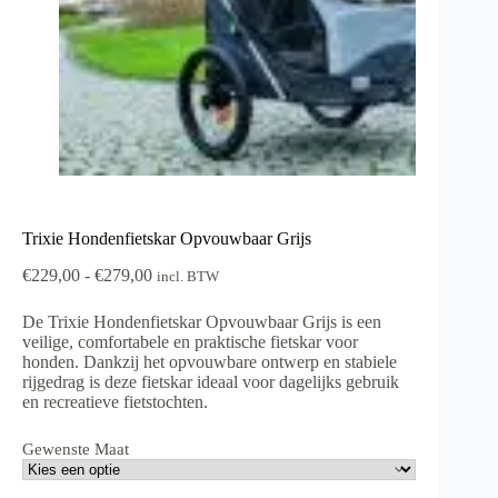
Trixie Hondenfietskar Opvouwbaar Grijs
Prijsklasse:
€
229,00
-
€
279,00
incl. BTW
€229,00
tot
De Trixie Hondenfietskar Opvouwbaar Grijs is een
€279,00
veilige, comfortabele en praktische fietskar voor
honden. Dankzij het opvouwbare ontwerp en stabiele
rijgedrag is deze fietskar ideaal voor dagelijks gebruik
en recreatieve fietstochten.
Gewenste Maat