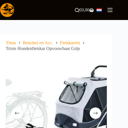
Ga
naar
€
0,00
Winkelwagen
de
inhoud
Thuis
Benches en Acc.
Fietskarren
Trixie Hondenfietskar Opvouwbaar Grijs