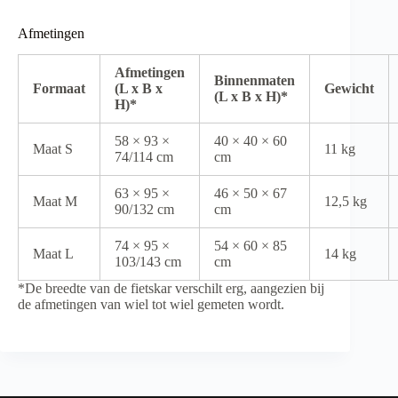
Afmetingen
Afmetingen
Binnenmaten
Formaat
(L x B x
Gewicht
(L x B x H)*
H)*
58 × 93 ×
40 × 40 × 60
Maat S
11 kg
74/114 cm
cm
63 × 95 ×
46 × 50 × 67
Maat M
12,5 kg
90/132 cm
cm
74 × 95 ×
54 × 60 × 85
Maat L
14 kg
103/143 cm
cm
*De breedte van de fietskar verschilt erg, aangezien bij
de afmetingen van wiel tot wiel gemeten wordt.