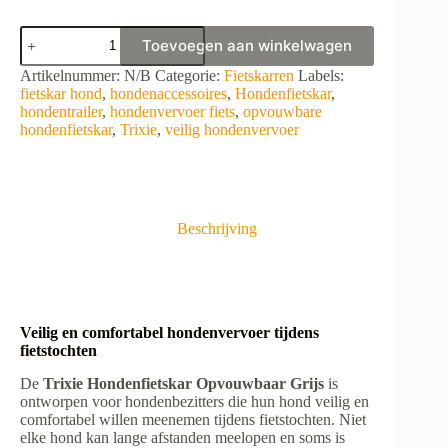
Trixie
Toevoegen aan winkelwagen
Hondenfietskar
Opvouwbaar
A
Artikelnummer:
N/B
Categorie:
Fietskarren
Labels:
Grijs
l
fietskar hond
,
hondenaccessoires
,
Hondenfietskar
,
aantal
t
hondentrailer
,
hondenvervoer fiets
,
opvouwbare
e
hondenfietskar
,
Trixie
,
veilig hondenvervoer
r
n
a
t
i
Beschrijving
v
e
:
Veilig en comfortabel hondenvervoer tijdens
fietstochten
De
Trixie Hondenfietskar Opvouwbaar Grijs
is
ontworpen voor hondenbezitters die hun hond veilig en
comfortabel willen meenemen tijdens fietstochten. Niet
elke hond kan lange afstanden meelopen en soms is