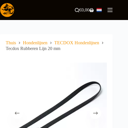
Ga
naar
€
0,00
Winkelwagen
de
inhoud
Thuis
Hondenlijnen
TECDOX Hondenlijnen
Tecdox Rubberen Lijn 20 mm