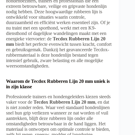
hondenbezitters, trainers en professionals die een
extreem betrouwbare, veilige en gripvaste hondenlijn
nodig hebben. Deze hoogwaardige rubberen lijn is
ontwikkeld voor situaties waarin controle,
duurzaamheid en efficiënt werken essentieel zijn. Of je
nu traint met een sporthond, werkt met een K9-
diensthond of dagelijkse wandelingen maakt met een
energieke viervoeter: de
Tecdox Rubberen Lijn 20
mm
biedt het perfecte evenwicht tussen kracht, comfort
en gebruiksgemak. Dankzij het geavanceerde Tecdox-
rubbermateriaal is deze hondenlijn bestand tegen
intensief gebruik, zware belasting en alle mogelijke
weersomstandigheden.
Waarom de Tecdox Rubberen Lijn 20 mm uniek is
in zijn klasse
Professionele trainers en hondengeleiders kiezen steeds
vaker voor de
Tecdox Rubberen Lijn 20 mm
, en dat
is niet zonder reden. Waar veel standaard hondenlijnen
snel hun grip verliezen wanneer ze nat worden of vuil
aantrekken, blijft deze rubberen lijn onder alle
omstandigheden betrouwbaar in de hand liggen. Het
materiaal is ontworpen om optimale controle te bieden,
zelfs bij regen, sneeuw, modder of langdurige