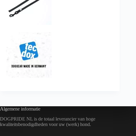
Algemene informatie
DOGPRIDE NL is de totaal leverancier van hoge
kwaliteitsbenodigdheden voor uw (werk) hond.