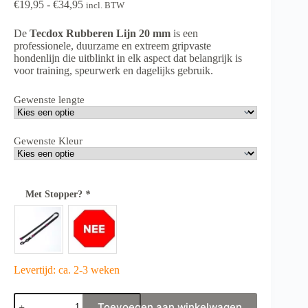
Prijsklasse:
€
19,95
-
€
34,95
incl. BTW
€19,95
tot
De
Tecdox Rubberen Lijn 20 mm
is een
€34,95
professionele, duurzame en extreem gripvaste
hondenlijn die uitblinkt in elk aspect dat belangrijk is
voor training, speurwerk en dagelijks gebruik.
Gewenste lengte
Gewenste Kleur
Met Stopper?
*
Levertijd: ca. 2-3 weken
Tecdox
Toevoegen aan winkelwagen