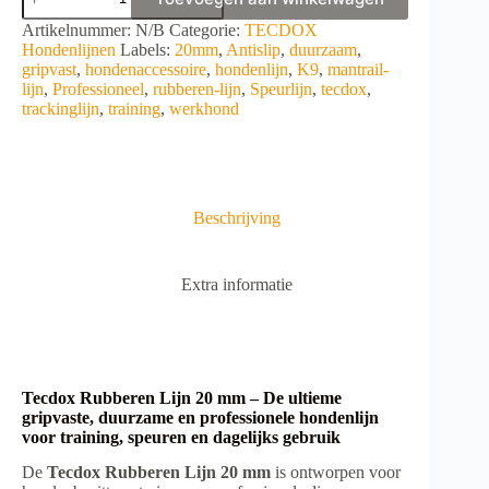
Rubberen
Lijn
A
Artikelnummer:
N/B
Categorie:
TECDOX
20
l
Hondenlijnen
Labels:
20mm
,
Antislip
,
duurzaam
,
mm
t
gripvast
,
hondenaccessoire
,
hondenlijn
,
K9
,
mantrail-
aantal
e
lijn
,
Professioneel
,
rubberen-lijn
,
Speurlijn
,
tecdox
,
r
trackinglijn
,
training
,
werkhond
n
a
t
i
v
Beschrijving
e
:
Extra informatie
Tecdox Rubberen Lijn 20 mm – De ultieme
gripvaste, duurzame en professionele hondenlijn
voor training, speuren en dagelijks gebruik
De
Tecdox Rubberen Lijn 20 mm
is ontworpen voor