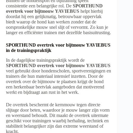
Binnen de hondensport en bijttraining speelt
consistentie een belangrijke rol. De
SPORTHUND
overtrek voor bijtmouw YAVIEBUS
helpt hierbij
doordat hij een gelijkmatig, betrouwbaar oppervlak
biedt waarop de hond kan werken zonder dat de
oorspronkelijke mouw snel slijt of vervormt. Zo kun je
langer en efficiënter trainen met dezelfde basisuitrusting.
SPORTHUND overtrek voor bijtmouw YAVIEBUS
in de trainingspraktijk
In de dagelijkse trainingspraktijk wordt de
SPORTHUND overtrek voor bijtmouw YAVIEBUS
veel gebruikt door hondenscholen, sportverenigingen en
trainers die hun materiaal intensief inzetten. Door de
overtrek over de bijtmouw te plaatsen krijgt de hond
een herkenbaar beetvlak aangeboden dat motiverend
werkt en bijdraagt aan rust in het werk.
De overtrek beschermt de kernmouw tegen directe
slijtage door beten, waardoor je mouw langer zijn vorm
en weerstand behoudt. Dit maakt de overtrek uitermate
geschikt voor trainingen waarbij herhaling, techniek en
stabiliteit belangrijker zijn dan extreme weerstand of
kracht.