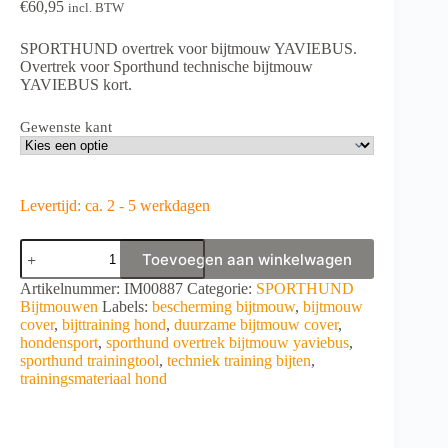
€
60,95
incl. BTW
SPORTHUND overtrek voor bijtmouw YAVIEBUS.
Overtrek voor Sporthund technische bijtmouw
YAVIEBUS kort.
Gewenste kant
Levertijd: ca. 2 - 5 werkdagen
SPORTHUND
Toevoegen aan winkelwagen
overtrek
voor
A
Artikelnummer:
IM00887
Categorie:
SPORTHUND
bijtmouw
l
Bijtmouwen
Labels:
bescherming bijtmouw
,
bijtmouw
YAVIEBUS
t
cover
,
bijttraining hond
,
duurzame bijtmouw cover
,
aantal
e
hondensport
,
sporthund overtrek bijtmouw yaviebus
,
r
sporthund trainingtool
,
techniek training bijten
,
n
trainingsmateriaal hond
a
t
i