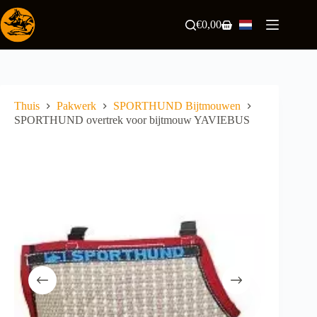
Ga
naar
€
0,00
Winkelwagen
de
inhoud
Thuis
Pakwerk
SPORTHUND Bijtmouwen
SPORTHUND overtrek voor bijtmouw YAVIEBUS