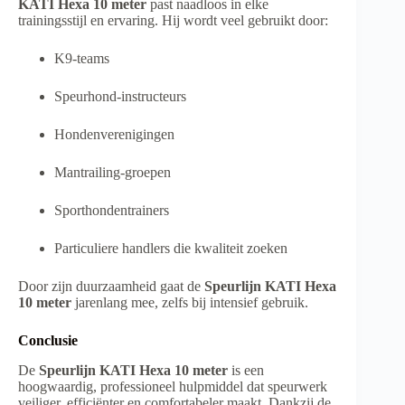
KATI Hexa 10 meter
past naadloos in elke
trainingsstijl en ervaring. Hij wordt veel gebruikt door:
K9-teams
Speurhond-instructeurs
Hondenverenigingen
Mantrailing-groepen
Sporthondentrainers
Particuliere handlers die kwaliteit zoeken
Door zijn duurzaamheid gaat de
Speurlijn KATI Hexa
10 meter
jarenlang mee, zelfs bij intensief gebruik.
Conclusie
De
Speurlijn KATI Hexa 10 meter
is een
hoogwaardig, professioneel hulpmiddel dat speurwerk
veiliger, efficiënter en comfortabeler maakt. Dankzij de