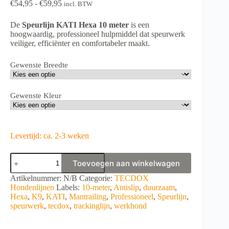
Prijsklasse:
€
54,95
-
€
59,95
incl. BTW
€54,95
tot
De
Speurlijn KATI Hexa 10 meter
is een
€59,95
hoogwaardig, professioneel hulpmiddel dat speurwerk
veiliger, efficiënter en comfortabeler maakt.
Gewenste Breedte
Gewenste Kleur
Levertijd: ca. 2-3 weken
Speurlijn
Toevoegen aan winkelwagen
KATI
Hexa
A
Artikelnummer:
N/B
Categorie:
TECDOX
10
l
Hondenlijnen
Labels:
10-meter
,
Antislip
,
duurzaam
,
meter
t
Hexa
,
K9
,
KATI
,
Mantrailing
,
Professioneel
,
Speurlijn
,
aantal
e
speurwerk
,
tecdox
,
trackinglijn
,
werkhond
r
n