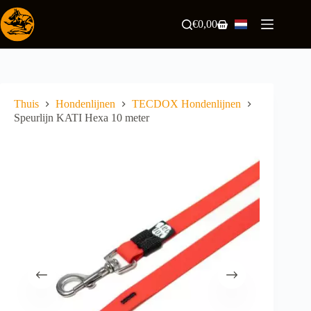
Ga
naar
€
0,00
Winkelwagen
de
inhoud
Thuis
Hondenlijnen
TECDOX Hondenlijnen
Speurlijn KATI Hexa 10 meter