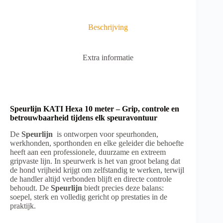
a
t
i
Beschrijving
v
e
:
Extra informatie
Speurlijn KATI Hexa 10 meter – Grip, controle en
betrouwbaarheid tijdens elk speuravontuur
De
Speurlijn
is ontworpen voor speurhonden,
werkhonden, sporthonden en elke geleider die behoefte
heeft aan een professionele, duurzame en extreem
gripvaste lijn. In speurwerk is het van groot belang dat
de hond vrijheid krijgt om zelfstandig te werken, terwijl
de handler altijd verbonden blijft en directe controle
behoudt. De
Speurlijn
biedt precies deze balans:
soepel, sterk en volledig gericht op prestaties in de
praktijk.