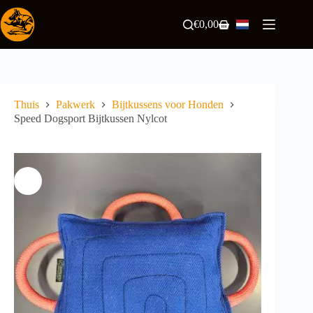
Ga
naar
€
0,00
Winkelwagen
de
inhoud
Thuis
Pakwerk
Bijtkussens voor Honden
Speed Dogsport Bijtkussen Nylcot