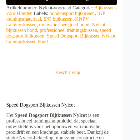
A
Artikelnummer:
Nylcot-voorraad
Categorie:
Bijtkussens
l
voor Honden
Labels:
hondensport bijtkussen
,
IGP
t
trainingsmateriaal
,
IPO bijtkussen
,
KNPV
e
trainingskussen
,
motivatie speelgoed hond
,
Nylcot
r
bijtkussen hond
,
professioneel trainingskussen
,
speed
n
dogsport bijtkussen
,
Speed Dogsport Bijtkussen Nylcot
,
a
trainingskussen hond
t
i
v
e
:
Beschrijving
Speed Dogsport Bijtkussen Nylcot
Het
Speed Dogsport Bijtkussen Nylcot
is een
professioneel trainingshulpmiddel dat speciaal
ontwikkeld is voor het opbouwen van motivatie,
prooidrift en een krachtige, stabiele beet. Dankzij de
sterke Nylcot-bekleding, duurzame constructie en