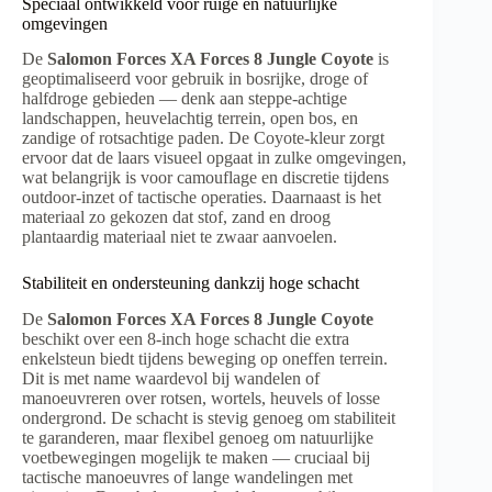
Speciaal ontwikkeld voor ruige en natuurlijke
omgevingen
De
Salomon Forces XA Forces 8 Jungle Coyote
is
geoptimaliseerd voor gebruik in bosrijke, droge of
halfdroge gebieden — denk aan steppe-achtige
landschappen, heuvelachtig terrein, open bos, en
zandige of rotsachtige paden. De Coyote-kleur zorgt
ervoor dat de laars visueel opgaat in zulke omgevingen,
wat belangrijk is voor camouflage en discretie tijdens
outdoor-inzet of tactische operaties. Daarnaast is het
materiaal zo gekozen dat stof, zand en droog
plantaardig materiaal niet te zwaar aanvoelen.
Stabiliteit en ondersteuning dankzij hoge schacht
De
Salomon Forces XA Forces 8 Jungle Coyote
beschikt over een 8-inch hoge schacht die extra
enkelsteun biedt tijdens beweging op oneffen terrein.
Dit is met name waardevol bij wandelen of
manoeuvreren over rotsen, wortels, heuvels of losse
ondergrond. De schacht is stevig genoeg om stabiliteit
te garanderen, maar flexibel genoeg om natuurlijke
voetbewegingen mogelijk te maken — cruciaal bij
tactische manoeuvres of lange wandelingen met