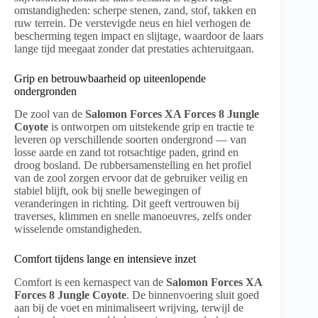
omstandigheden: scherpe stenen, zand, stof, takken en
ruw terrein. De verstevigde neus en hiel verhogen de
bescherming tegen impact en slijtage, waardoor de laars
lange tijd meegaat zonder dat prestaties achteruitgaan.
Grip en betrouwbaarheid op uiteenlopende
ondergronden
De zool van de
Salomon Forces XA Forces 8 Jungle
Coyote
is ontworpen om uitstekende grip en tractie te
leveren op verschillende soorten ondergrond — van
losse aarde en zand tot rotsachtige paden, grind en
droog bosland. De rubbersamenstelling en het profiel
van de zool zorgen ervoor dat de gebruiker veilig en
stabiel blijft, ook bij snelle bewegingen of
veranderingen in richting. Dit geeft vertrouwen bij
traverses, klimmen en snelle manoeuvres, zelfs onder
wisselende omstandigheden.
Comfort tijdens lange en intensieve inzet
Comfort is een kernaspect van de
Salomon Forces XA
Forces 8 Jungle Coyote
. De binnenvoering sluit goed
aan bij de voet en minimaliseert wrijving, terwijl de