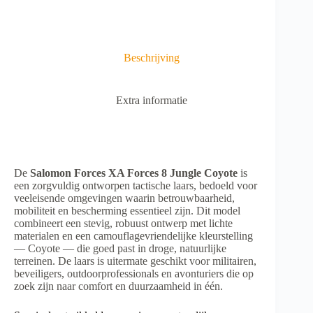
n
a
t
i
v
Beschrijving
e
:
Extra informatie
De
Salomon Forces XA Forces 8 Jungle Coyote
is
een zorgvuldig ontworpen tactische laars, bedoeld voor
veeleisende omgevingen waarin betrouwbaarheid,
mobiliteit en bescherming essentieel zijn. Dit model
combineert een stevig, robuust ontwerp met lichte
materialen en een camouflagevriendelijke kleurstelling
— Coyote — die goed past in droge, natuurlijke
terreinen. De laars is uitermate geschikt voor militairen,
beveiligers, outdoorprofessionals en avonturiers die op
zoek zijn naar comfort en duurzaamheid in één.