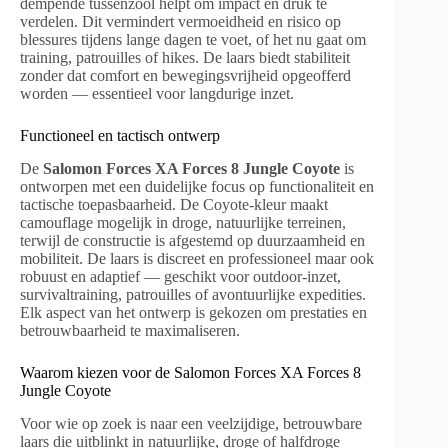
dempende tussenzool helpt om impact en druk te
verdelen. Dit vermindert vermoeidheid en risico op
blessures tijdens lange dagen te voet, of het nu gaat om
training, patrouilles of hikes. De laars biedt stabiliteit
zonder dat comfort en bewegingsvrijheid opgeofferd
worden — essentieel voor langdurige inzet.
Functioneel en tactisch ontwerp
De
Salomon Forces XA Forces 8 Jungle Coyote
is
ontworpen met een duidelijke focus op functionaliteit en
tactische toepasbaarheid. De Coyote-kleur maakt
camouflage mogelijk in droge, natuurlijke terreinen,
terwijl de constructie is afgestemd op duurzaamheid en
mobiliteit. De laars is discreet en professioneel maar ook
robuust en adaptief — geschikt voor outdoor-inzet,
survivaltraining, patrouilles of avontuurlijke expedities.
Elk aspect van het ontwerp is gekozen om prestaties en
betrouwbaarheid te maximaliseren.
Waarom kiezen voor de Salomon Forces XA Forces 8
Jungle Coyote
Voor wie op zoek is naar een veelzijdige, betrouwbare
laars die uitblinkt in natuurlijke, droge of halfdroge