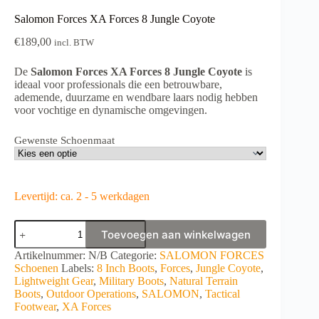
Salomon Forces XA Forces 8 Jungle Coyote
€
189,00
incl. BTW
De
Salomon Forces XA Forces 8 Jungle Coyote
is
ideaal voor professionals die een betrouwbare,
ademende, duurzame en wendbare laars nodig hebben
voor vochtige en dynamische omgevingen.
Gewenste Schoenmaat
Levertijd: ca. 2 - 5 werkdagen
Salomon
Toevoegen aan winkelwagen
Forces
XA
A
Artikelnummer:
N/B
Categorie:
SALOMON FORCES
Forces
l
Schoenen
Labels:
8 Inch Boots
,
Forces
,
Jungle Coyote
,
8
t
Lightweight Gear
,
Military Boots
,
Natural Terrain
Jungle
e
Boots
,
Outdoor Operations
,
SALOMON
,
Tactical
Coyote
r
Footwear
,
XA Forces
aantal