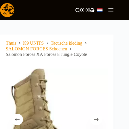
Ga
naar
€
0,00
Winkelwagen
de
inhoud
Thuis
K9 UNITS
Tactische kleding
SALOMON FORCES Schoenen
Salomon Forces XA Forces 8 Jungle Coyote