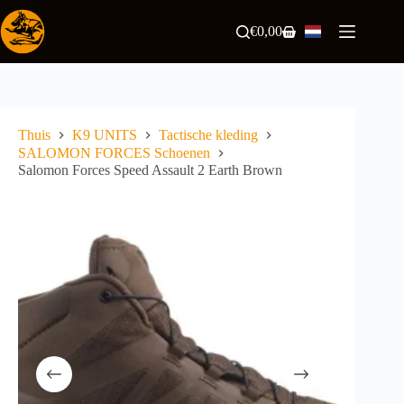
Ga
naar
€
0,00
Winkelwagen
de
inhoud
Thuis
K9 UNITS
Tactische kleding
SALOMON FORCES Schoenen
Salomon Forces Speed Assault 2 Earth Brown