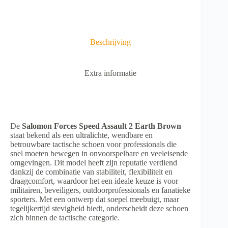
n
a
t
i
v
Beschrijving
e
:
Extra informatie
De
Salomon Forces Speed Assault 2 Earth Brown
staat bekend als een ultralichte, wendbare en
betrouwbare tactische schoen voor professionals die
snel moeten bewegen in onvoorspelbare en veeleisende
omgevingen. Dit model heeft zijn reputatie verdiend
dankzij de combinatie van stabiliteit, flexibiliteit en
draagcomfort, waardoor het een ideale keuze is voor
militairen, beveiligers, outdoorprofessionals en fanatieke
sporters. Met een ontwerp dat soepel meebuigt, maar
tegelijkertijd stevigheid biedt, onderscheidt deze schoen
zich binnen de tactische categorie.