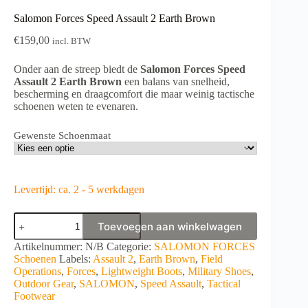
Salomon Forces Speed Assault 2 Earth Brown
€
159,00
incl. BTW
Onder aan de streep biedt de
Salomon Forces Speed
Assault 2 Earth Brown
een balans van snelheid,
bescherming en draagcomfort die maar weinig tactische
schoenen weten te evenaren.
Gewenste Schoenmaat
Levertijd: ca. 2 - 5 werkdagen
Salomon
Toevoegen aan winkelwagen
Forces
Speed
A
Artikelnummer:
N/B
Categorie:
SALOMON FORCES
Assault
l
Schoenen
Labels:
Assault 2
,
Earth Brown
,
Field
2
t
Operations
,
Forces
,
Lightweight Boots
,
Military Shoes
,
Earth
e
Outdoor Gear
,
SALOMON
,
Speed Assault
,
Tactical
Brown
r
Footwear
aantal