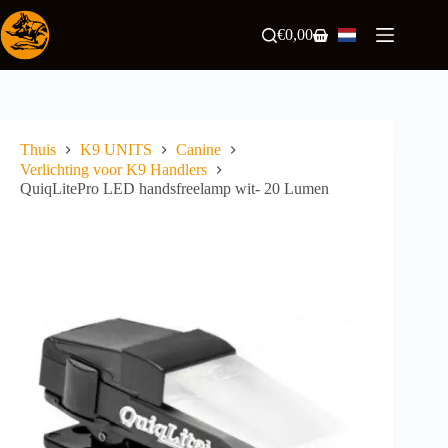
Ga
naar
€
0,00
Winkelwagen
de
inhoud
Thuis
K9 UNITS
Canine
Verlichting voor K9 Handlers
QuiqLitePro LED handsfreelamp wit- 20 Lumen