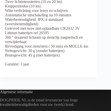
Twee lichtintensiteiten (10 en 20 lm)
Knippermodus (10 lm)
Witte verlichting voor lezen en schrijven
Automatische uitschakeling na 10 minuten
Waterbestendigheid: IPX-4 standaard
(weersbestendigheid)
Geleverd met twee niet-oplaadbare CR2032 3V
Lithium batterijen ref 26595
360 ° draaiend lichaam op riemclip magnetisch en
verwijderbaar
Bevestiging voor riem/riem ( 50 mm) en MOLLE-
lus
Nettogewicht: 30 g (zonder batterijen)
Brutogewicht: 45 g (met batterijen)
Garantie: 1 jaar
Algemene informatie
DOGPRIDE NL is de totaal leverancier van hoge
kwaliteitsbenodigdheden voor uw (werk) hond.