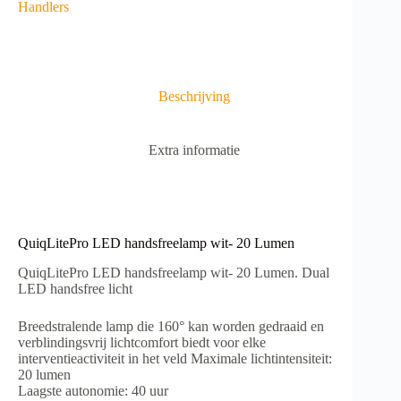
l
Handlers
20
t
Lumen
e
aantal
r
n
a
Beschrijving
t
i
v
Extra informatie
e
:
QuiqLitePro LED handsfreelamp wit- 20 Lumen
QuiqLitePro LED handsfreelamp wit- 20 Lumen. Dual
LED handsfree licht
Breedstralende lamp die 160° kan worden gedraaid en
verblindingsvrij lichtcomfort biedt voor elke
interventieactiviteit in het veld Maximale lichtintensiteit:
20 lumen
Laagste
autonomie: 40 uur