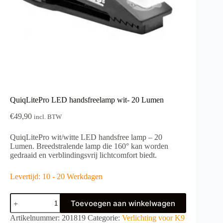
QuiqLitePro LED handsfreelamp wit- 20 Lumen
€
49,90
incl. BTW
QuiqLitePro wit/witte LED handsfree lamp – 20
Lumen.
Breedstralende lamp die 160° kan worden
gedraaid en verblindingsvrij lichtcomfort biedt.
Levertijd: 10 - 20 Werkdagen
QuiqLitePro
Toevoegen aan winkelwagen
LED
handsfreelamp
A
Artikelnummer:
201819
Categorie:
Verlichting voor K9
wit-