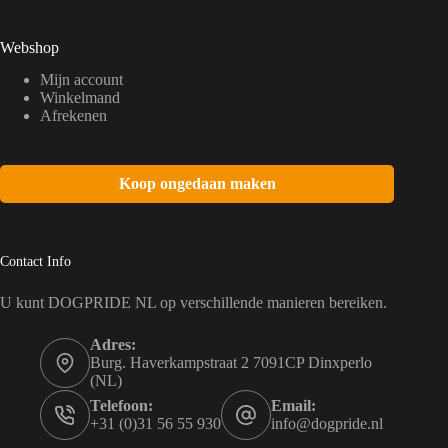
Webshop
Mijn account
Winkelmand
Afrekenen
Koop ongedaan maken
Contact Info
U kunt DOGPRIDE NL op verschillende manieren bereiken.
Adres:
Burg. Haverkampstraat 2 7091CP Dinxperlo
(NL)
Telefoon:
Email:
+31 (0)31 56 55 930
info@dogpride.nl