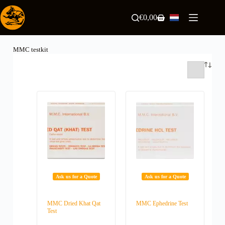
Ga
naar
€
0,00
Winkelwagen
de
inhoud
MMC testkit
Ask us for a Quote
Ask us for a Quote
MMC Dried Khat Qat
MMC Ephedrine Test
Test