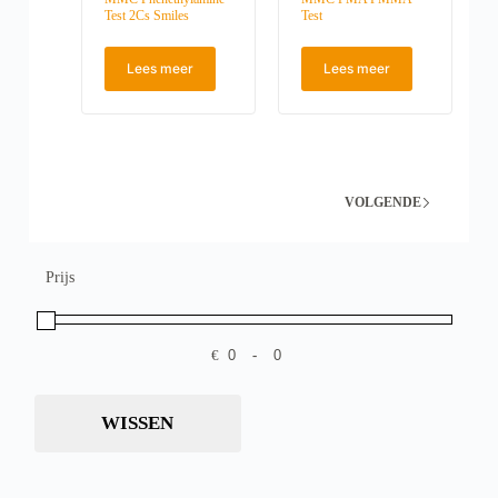
Test 2Cs Smiles
Test
Lees meer
Lees meer
VOLGENDE
Prijs
€
-
Minimale prijs
Maximale prijs
WISSEN