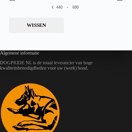
€
-
Minimale prijs
Maximale prijs
WISSEN
Algemene informatie
DOGPRIDE NL is de totaal leverancier van hoge
kwaliteitsbenodigdheden voor uw (werk) hond.