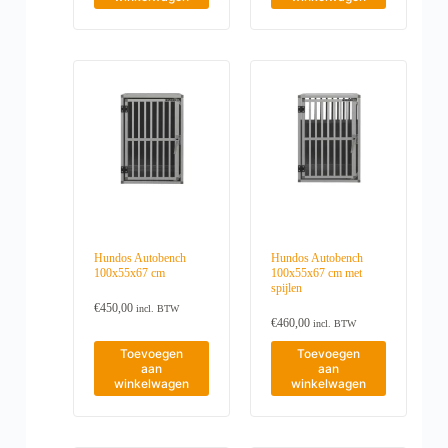
Hundos Autobench
Hundos Autobench
100x55x67 cm
100x55x67 cm met
spijlen
€
450,00
incl. BTW
€
460,00
incl. BTW
Toevoegen
Toevoegen
aan
aan
winkelwagen
winkelwagen