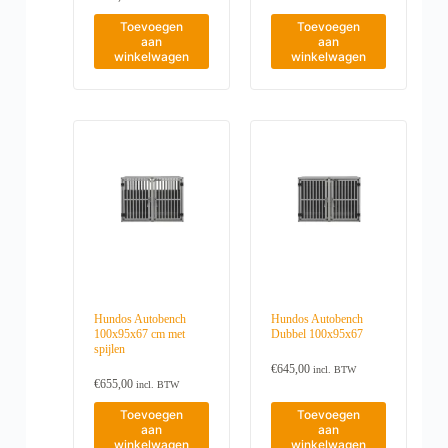
Toevoegen
Toevoegen
aan
aan
winkelwagen
winkelwagen
Hundos Autobench
Hundos Autobench
100x95x67 cm met
Dubbel 100x95x67
spijlen
€
645,00
incl. BTW
€
655,00
incl. BTW
Toevoegen
Toevoegen
aan
aan
winkelwagen
winkelwagen