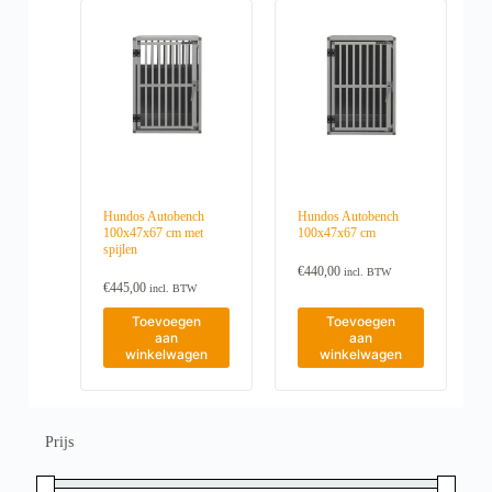
Hundos Autobench
Hundos Autobench
100x47x67 cm met
100x47x67 cm
spijlen
€
440,00
incl. BTW
€
445,00
incl. BTW
Toevoegen
Toevoegen
aan
aan
winkelwagen
winkelwagen
Prijs