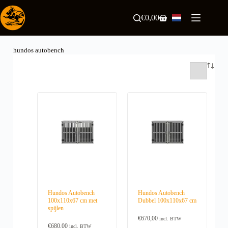
Ga
naar
€
0,00
Winkelwagen
de
inhoud
hundos autobench
Hundos Autobench
Hundos Autobench
100x110x67 cm met
Dubbel 100x110x67 cm
spijlen
€
670,00
incl. BTW
€
680,00
incl. BTW