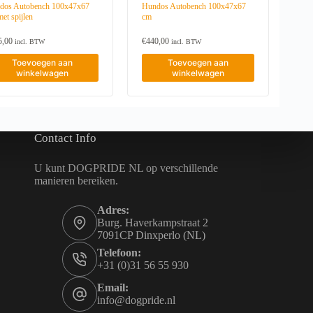
dos Autobench 100x47x67
Hundos Autobench 100x47x67
et spijlen
cm
5,00
€
440,00
incl. BTW
incl. BTW
Toevoegen aan
Toevoegen aan
winkelwagen
winkelwagen
Contact Info
U kunt DOGPRIDE NL op verschillende
manieren bereiken.
Adres:
Burg. Haverkampstraat 2
7091CP Dinxperlo (NL)
Telefoon:
+31 (0)31 56 55 930
Email:
info@dogpride.nl