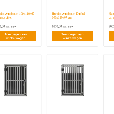
u
w
s
t
dos Autobench 100x110x67
Hundos Autobench Dubbel
Hun
e
et spijlen
100x110x67 cm
cm m
0,00
€
670,00
€
65
incl. BTW
incl. BTW
Toevoegen aan
Toevoegen aan
winkelwagen
winkelwagen