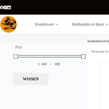
Ga
naar
de
inhoud
Hondenvoer
Halsbanden en lijnen
hondenbench ko
Prijs
Toont alle 8 
€
-
Minimale prijs
Maximale prijs
WISSEN