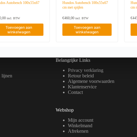
dos Autobench 100x55x67
Hundos Autobench 100x55x67
Hun
cm met spijlen
cm m
0,00
€
460,00
€
44
incl. BTW
incl. BTW
Toevoegen aan
Toevoegen aan
winkelwagen
winkelwagen
Belangrijke Links
Privacy verklaring
lijnen
Retour beleid
Algemene voorwaarden
Klantenservice
Contact
Webshop
Mijn account
Winkelmand
Afrekenen