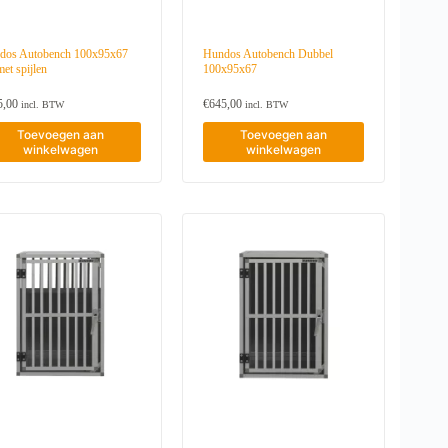
dos Autobench 100x95x67
Hundos Autobench Dubbel
et spijlen
100x95x67
5,00
€
645,00
incl. BTW
incl. BTW
Toevoegen aan
Toevoegen aan
winkelwagen
winkelwagen