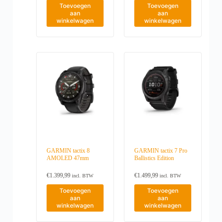
Toevoegen
Toevoegen
aan
aan
winkelwagen
winkelwagen
GARMIN tactix 8
GARMIN tactix 7 Pro
AMOLED 47mm
Ballistics Edition
€
1.399,99
€
1.499,99
incl. BTW
incl. BTW
Toevoegen
Toevoegen
aan
aan
winkelwagen
winkelwagen