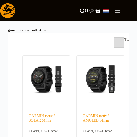
Ga
naar
€
0,00
Winkelwagen
de
inhoud
garmin tactix ballistics
GARMIN tactix 8
GARMIN tactix 8
SOLAR 51mm
AMOLED 51mm
€
1.499,99
€
1.499,99
incl. BTW
incl. BTW