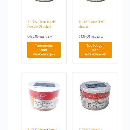
X TEST Inert Black
X TEST Inert TNT
Powder Simulant
simulant
€
439,00
€
439,00
incl. BTW
incl. BTW
Toevoegen
Toevoegen
aan
aan
winkelwagen
winkelwagen
X TEST Inert Semtex
X TEST Inert C4