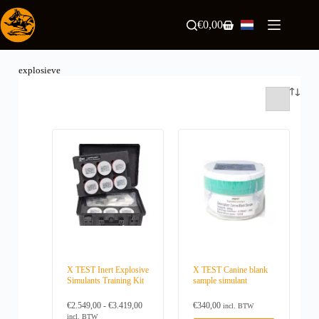
Ga
naar
€
0,00
Winkelwagen
de
inhoud
explosieve
X TEST Inert Explosive
X TEST Canine blank
Simulants Training Kit
sample simulant
P
€
2.549,00
-
€
3.419,00
€
340,00
incl. BTW
r
incl. BTW