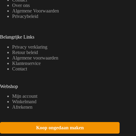
d
Over ons
e
p
Algemene Voorwaarden
r
Privacybeleid
o
d
u
c
Belangrijke Links
t
p
Privacy verklaring
a
Retour beleid
g
Algemene voorwaarden
i
Klantenservice
n
Contact
a
Webshop
Mijn account
Winkelmand
Afrekenen
Koop ongedaan maken