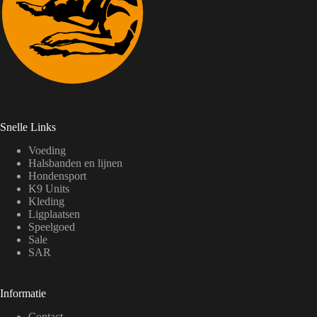
.
D
e
z
e
o
p
t
i
e
k
a
Snelle Links
n
g
Voeding
e
Halsbanden en lijnen
k
Hondensport
o
K9 Units
z
Kleding
e
Ligplaatsen
n
Speelgoed
w
o
Sale
r
SAR
d
e
n
Informatie
o
p
Contact