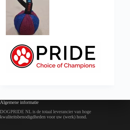
Algemene informatie
DOGPRIDE NL is de totaal leverancier van hoge
kwaliteitsbenodigdheden voor uw (werk) hond.