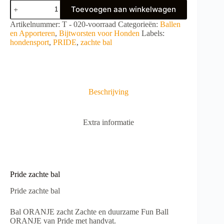
Pride
Toevoegen aan winkelwagen
zachte
bal
A
Artikelnummer:
T - 020-voorraad
Categorieën:
Ballen
aantal
l
en Apporteren
,
Bijtworsten voor Honden
Labels:
t
hondensport
,
PRIDE
,
zachte bal
e
r
n
a
t
Beschrijving
i
v
e
Extra informatie
:
Pride zachte bal
Pride zachte bal
Bal ORANJE zacht Zachte en duurzame Fun Ball
ORANJE van Pride met handvat.