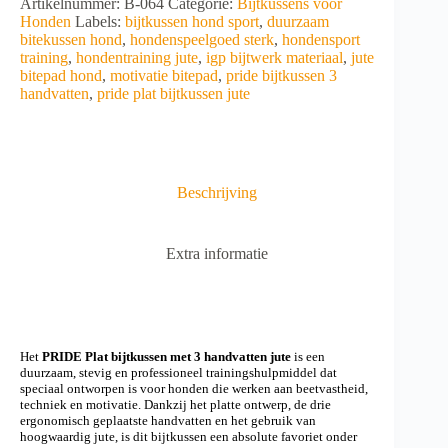
A
Artikelnummer:
B-064
Categorie:
Bijtkussens voor
met
l
Honden
Labels:
bijtkussen hond sport
,
duurzaam
3
t
bitekussen hond
,
hondenspeelgoed sterk
,
hondensport
handvatten
e
training
,
hondentraining jute
,
igp bijtwerk materiaal
,
jute
jute
r
bitepad hond
,
motivatie bitepad
,
pride bijtkussen 3
aantal
n
handvatten
,
pride plat bijtkussen jute
a
t
i
v
e
Beschrijving
:
Extra informatie
Het
PRIDE Plat bijtkussen met 3 handvatten jute
is een
duurzaam, stevig en professioneel trainingshulpmiddel dat
speciaal ontworpen is voor honden die werken aan beetvastheid,
techniek en motivatie. Dankzij het platte ontwerp, de drie
ergonomisch geplaatste handvatten en het gebruik van
hoogwaardig jute, is dit bijtkussen een absolute favoriet onder