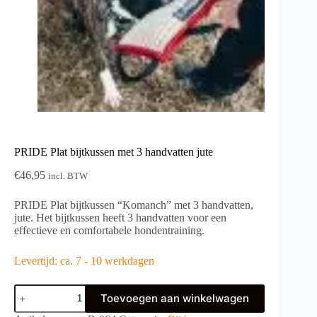
PRIDE Plat bijtkussen met 3 handvatten jute
€
46,95
incl. BTW
PRIDE Plat bijtkussen “Komanch” met 3 handvatten,
jute. Het bijtkussen heeft 3 handvatten voor een
effectieve en comfortabele hondentraining.
Levertijd: ca. 7 - 10 werkdagen
PRIDE
Toevoegen aan winkelwagen
Plat
bijtkussen