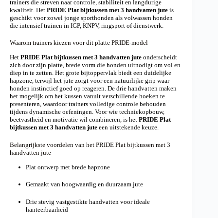
trainers die streven naar controle, stabiliteit en langdurige
kwaliteit. Het
PRIDE Plat bijtkussen met 3 handvatten jute
is
geschikt voor zowel jonge sporthonden als volwassen honden
die intensief trainen in IGP, KNPV, ringsport of dienstwerk.
Waarom trainers kiezen voor dit platte PRIDE-model
Het
PRIDE Plat bijtkussen met 3 handvatten jute
onderscheidt
zich door zijn platte, brede vorm die honden uitnodigt om vol en
diep in te zetten. Het grote bijtoppervlak biedt een duidelijke
hapzone, terwijl het jute zorgt voor een natuurlijke grip waar
honden instinctief goed op reageren. De drie handvatten maken
het mogelijk om het kussen vanuit verschillende hoeken te
presenteren, waardoor trainers volledige controle behouden
tijdens dynamische oefeningen. Voor wie techniekopbouw,
beetvastheid en motivatie wil combineren, is het
PRIDE Plat
bijtkussen met 3 handvatten jute
een uitstekende keuze.
Belangrijkste voordelen van het PRIDE Plat bijtkussen met 3
handvatten jute
Plat ontwerp met brede hapzone
Gemaakt van hoogwaardig en duurzaam jute
Drie stevig vastgestikte handvatten voor ideale
hanteerbaarheid