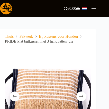
Ga
naar
€
0,00
Winkelwagen
de
inhoud
Thuis
Pakwerk
Bijtkussens voor Honden
PRIDE Plat bijtkussen met 3 handvatten jute