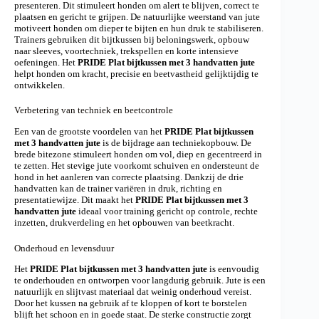
presenteren. Dit stimuleert honden om alert te blijven, correct te
plaatsen en gericht te grijpen. De natuurlijke weerstand van jute
motiveert honden om dieper te bijten en hun druk te stabiliseren.
Trainers gebruiken dit bijtkussen bij beloningswerk, opbouw
naar sleeves, voortechniek, trekspellen en korte intensieve
oefeningen. Het
PRIDE Plat bijtkussen met 3 handvatten jute
helpt honden om kracht, precisie en beetvastheid gelijktijdig te
ontwikkelen.
Verbetering van techniek en beetcontrole
Een van de grootste voordelen van het
PRIDE Plat bijtkussen
met 3 handvatten jute
is de bijdrage aan techniekopbouw. De
brede bitezone stimuleert honden om vol, diep en gecentreerd in
te zetten. Het stevige jute voorkomt schuiven en ondersteunt de
hond in het aanleren van correcte plaatsing. Dankzij de drie
handvatten kan de trainer variëren in druk, richting en
presentatiewijze. Dit maakt het
PRIDE Plat bijtkussen met 3
handvatten jute
ideaal voor training gericht op controle, rechte
inzetten, drukverdeling en het opbouwen van beetkracht.
Onderhoud en levensduur
Het
PRIDE Plat bijtkussen met 3 handvatten jute
is eenvoudig
te onderhouden en ontworpen voor langdurig gebruik. Jute is een
natuurlijk en slijtvast materiaal dat weinig onderhoud vereist.
Door het kussen na gebruik af te kloppen of kort te borstelen
blijft het schoon en in goede staat. De sterke constructie zorgt