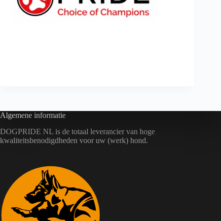
Algemene informatie
DOGPRIDE NL is de totaal leverancier van hoge
kwaliteitsbenodigdheden voor uw (werk) hond.