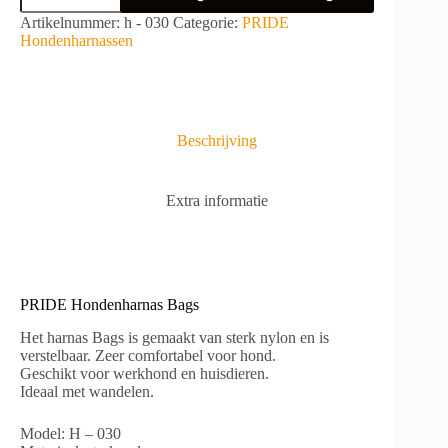
Bags
A
Artikelnummer:
h - 030
Categorie:
PRIDE
aantal
l
Hondenharnassen
t
e
r
n
a
Beschrijving
t
i
v
Extra informatie
e
:
PRIDE Hondenharnas Bags
Het harnas Bags is gemaakt van sterk nylon en is
verstelbaar. Zeer comfortabel voor hond.
Geschikt voor werkhond en huisdieren.
Ideaal met wandelen.
Model: H – 030