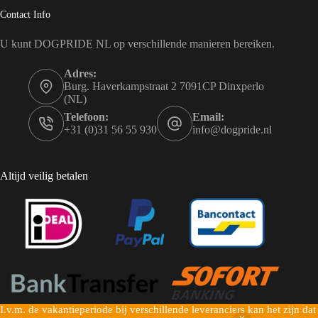
Contact Info
U kunt DOGPRIDE NL op verschillende manieren bereiken.
Adres:
Burg. Haverkampstraat 2 7091CP Dinxperlo
(NL)
Telefoon:
Email:
+31 (0)31 56 55 930
info@dogpride.nl
Altijd veilig betalen
I.v.m. de vakantieperiode bij verschillende leveranciers kan het zijn dat