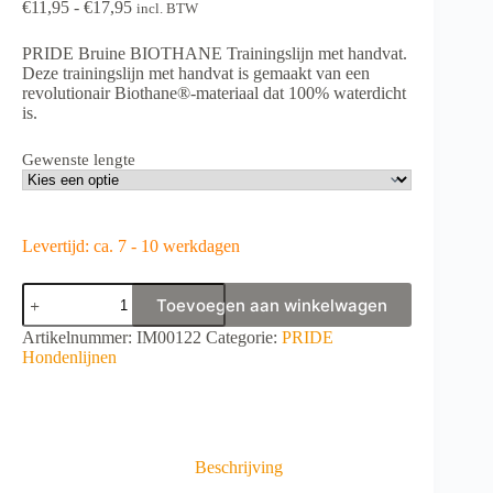
Prijsklasse:
€
11,95
-
€
17,95
incl. BTW
€11,95
tot
PRIDE Bruine BIOTHANE Trainingslijn met handvat.
€17,95
Deze trainingslijn met handvat is gemaakt van een
revolutionair Biothane®-materiaal dat 100% waterdicht
is.
Gewenste lengte
Levertijd: ca. 7 - 10 werkdagen
PRIDE
Toevoegen aan winkelwagen
Bruine
BIOTHANE
A
Artikelnummer:
IM00122
Categorie:
PRIDE
Trainingslijn
l
Hondenlijnen
met
t
handvat
e
aantal
r
n
a
Beschrijving
t