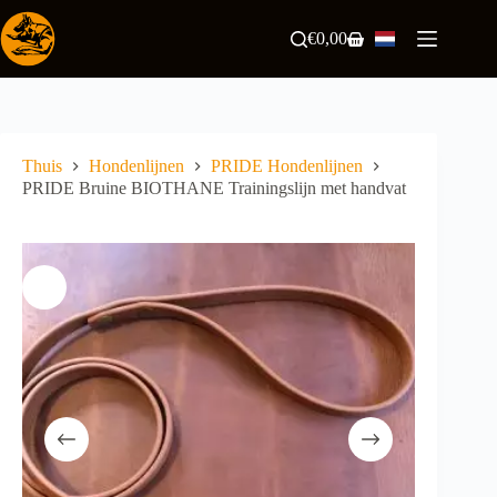
Ga
naar
€
0,00
Winkelwagen
de
inhoud
Thuis
Hondenlijnen
PRIDE Hondenlijnen
PRIDE Bruine BIOTHANE Trainingslijn met handvat