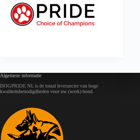
Algemene informatie
DOGPRIDE NL is de totaal leverancier van hoge
kwaliteitsbenodigdheden voor uw (werk) hond.