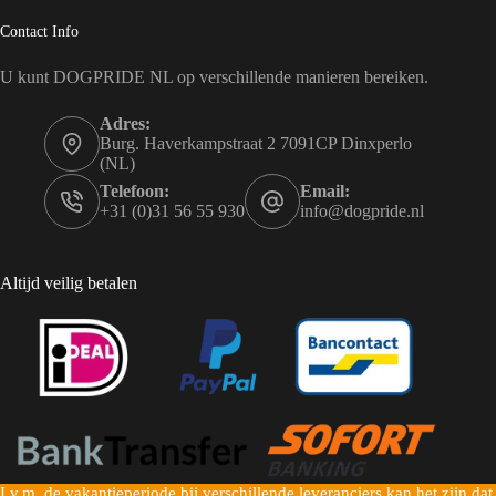
Contact Info
U kunt DOGPRIDE NL op verschillende manieren bereiken.
Adres:
Burg. Haverkampstraat 2 7091CP Dinxperlo
(NL)
Telefoon:
Email:
+31 (0)31 56 55 930
info@dogpride.nl
Altijd veilig betalen
I.v.m. de vakantieperiode bij verschillende leveranciers kan het zijn dat