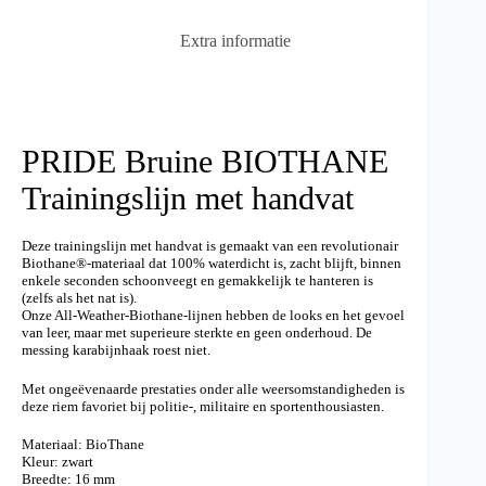
i
v
Extra informatie
e
:
PRIDE Bruine BIOTHANE
Trainingslijn met handvat
Deze trainingslijn met handvat is gemaakt van een revolutionair
Biothane®-materiaal dat 100% waterdicht is, zacht blijft, binnen
enkele seconden schoonveegt en gemakkelijk te hanteren is
(zelfs als het nat is).
Onze All-Weather-Biothane-lijnen hebben de looks en het gevoel
van leer, maar met superieure sterkte en geen onderhoud. De
messing karabijnhaak roest niet.
Met ongeëvenaarde prestaties onder alle weersomstandigheden is
deze riem favoriet bij politie-, militaire en sportenthousiasten.
Materiaal: BioThane
Kleur: zwart
Breedte: 16 mm